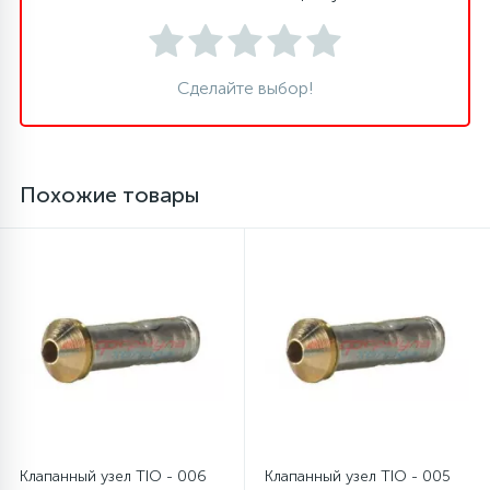
16
Пружины бака
Сделайте выбор!
44
Ребра барабана
147
Похожие товары
Ремни привода
127
Ручки люка
33
Ручки переключения
94
Сальники барабана
77
Клапанный узел TIO - 006
Клапанный узел TIO - 005
Сливные насосы (помпы)