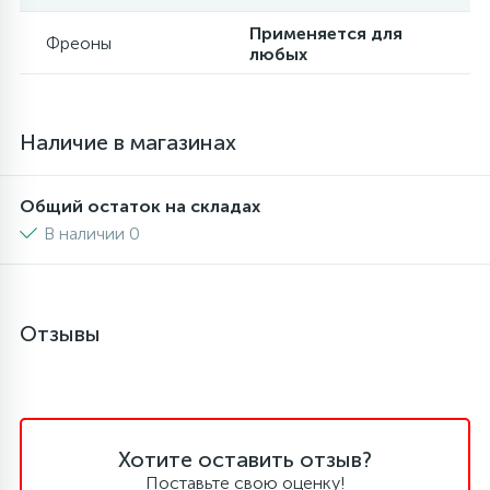
Применяется для
6
4
Фреоны
Шлейфы дверей
Панели управления
любых
87
3
Фильтры для воды
Патрубки
Наличие в магазинах
39
1
Вентили, проколки
Петли люка
Общий остаток на складах
В наличии 0
2
Пластиковые изделия
22
Отзывы
Подшипники
2
Программаторы, таймеры
Хотите оставить отзыв?
1
Противовесы
Поставьте свою оценку!