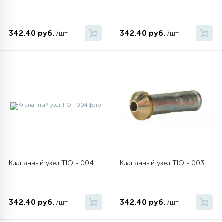
45
Сливные фильтры
342.40 руб.
342.40 руб.
/шт
/шт
5
Смазки
15
Стекла люка
27
Суппорты (ступицы)
6
Таходатчики
Клапанный узел TIO - 004
Клапанный узел TIO - 003
90
ТЭНы (нагревательные элементы)
342.40 руб.
342.40 руб.
/шт
/шт
12
Улитки помп