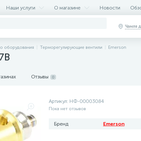
Наши услуги
О магазине
Новости
Обз
Чамля 
для холодильных
оры поршневые
оры поршневые
авления, клапаны,
для опрессовки
оры
ческие станции,
о оборудования
Терморегулирующие вентили
Emerson
оры
оры
оры
 вентилятора
для компрессоров
ли
оры винтовые
оры ротационные
оры спиральные
торы
е насосы, помпы
яция
миниевая
ная
оры
т для ремонта
фреонопроводы)
рядные
ные
етичные
ы, ТРВ, клапаны
и
ционеров,
ы, манометры,
B7B
ора
аторов
уметры
етствия по ТР/
петли, клапаны,
ие алюминиевые
ниевые для
80
20
22
27
85
31
61
91
16
17
3
8
8
8
2
3
4
5
9
4
itzer
10” дюймов
ги
атки
ng
l
g
осъемные муфты
стенные шланги
стенных шлангов
20
8
7
ения
асла для компрессоров
газинах
Отзывы
0
моноблоков, сплит-
ниевые для
235
165
40
23
33
33
78
16
16
11
2
3
9
4
4
5
12” дюймов
миниевые O-RING
l
tors
co
nd
мные насосы
тенные шланги
n
тенных шлангов
66
14
8
атура рефрижератора
 5H11
етрические станции
Артикул:
НФ-00003084
ые для
22
22
28
38
10
85
73
84
10
21
3
4
4
7
1
1
13” дюймов
ги Manuli
ефрижераторов тонкостенные
l
rop
s
mann
фреоновые
Пока нет отзывов
стенных шлангов
етры,
68
8
8
альные автомобильные
 5H14
акуумметры
Бренд
Emerson
ые для тонкостенных
21
49
44
12
69
2
8
7
6
4
1
14” дюймов
ьные O-RING
rcool
co
ch
торы
в
16
2
 7H15