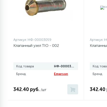
77
Сливные насосы (помпы)
45
Сливные фильтры
Артикул:
НФ-00003059
Артикул:
Н
5
Смазки
Клапанный узел TIO - 002
Клапанный
15
Стекла люка
Код товара
НФ-00003059
Код това
27
Бренд
Emerson
Бренд
Суппорты (ступицы)
342.40 руб.
6
342.40 
/шт
Таходатчики
ТЭНы (нагревательные
90