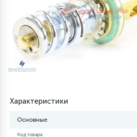
Запчасти для холодильных,
Горелки, посты, редукторы,
130
27
18
61
11
5
7
5
1
Honeywell
Тэны
Дюбели, шурупы, анкеры
Датчики температуры
Химия
Dixell
Sanhua
SANHUA
Вентиляторы 
Фитинги стал
Шланги Stagi
Jiaxipe
Weigu
Saiwei
Tecum
Leadg
Wipcoo
KME
Ключи,
Stella
морозильных витрин,
технические газы
37
Запасные части для автономных отопителей
Ресиверы
Компрессоры
шкафов
Датчики уровня
Зеркала инспекционные,
32
18
4
6
1
1
Другие
Вентиляторы
Зимние комплекты
SANHUA
Elitech
Panasonic
Вентиляторы 
Шланги Value
Secop
Weigu
Другие
Majdan
Кримп
МФП
(прессостаты)
телескопические магниты
32
Испарители
Золотники, колпачки, порты
Терморасшири
Компрессоры 
Инструмент для монтажа и
Манометрические станции,
23
16
4
1
Пластиковые части, полки, балконы
Двигатели
Eliwell
Крыльчатки, р
Вентиляторы 
Шланги полиа
Wansh
Сифоны
MKM
Маном
ремонта кондиционеров
коллекторы, манометры,
Компрессоры винтовые
Инструмент для ремонта
Термостаты
Компрессоры
мановакууметры
Датчики оттайки,
Компрессоры для
119
22
42
63
Дозаторы, бункеры
EVCO
Вентиляторы 
SANC
Течеис
дефростеры
Компрессоры поршневые
кондиционеров
Мультиметры, клещи
14
7
Испарители
Компрессоры
герметичные
измерительные
38
66
45
6
Датчики
Испарители, конденсаторы
Конденсаторы пусковые
Клапаны подачи воды (КЭН)
Вентиляторы 
АЗОЦ
Шланги
Компрессоры поршневые
Колпачки для опрессовки
4
Риммеры, фаскосниматели
Кронштейны 
полугерметичные
магистрали
Характеристики
Кронштейны, решетки,
51
2
7
Реле для холодильников
Клей для баков
Моторы и крыл
козырьки
Компрессоры
9
Компрессоры ротационные
Специальный инструмент
автокондиционеров,
Основные
рефрижераторов
30
17
Таймеры оттайки
Медный фитинг
Кнопки
32
Компрессоры спиральные
Термометры
Код товара
6