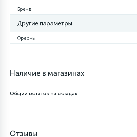
Конденсаторы
Конденсаторы, сетевые
25
14
4
Бренд
Трубка капиллярная
Обмотка трассы, скотч
фильтры
27
Конденсаторы
Течеискатели UV
2
Кондиционеры
Другие параметры
48
13
6
Термопредохранители
Перфолента, траверса
Крестовины
20
Течеискатели электронные
Фреоны
Уплотнительные кольца,
28
сальники
56
2
5
Заслонки
Провод, кабель, гофра
Крышки
24
Трубогибы
Фильтры-осушители/
15
Маслоотделители
Лотки (поддоны) для сбора
Пульты универсальные,
16
16
6
Крючки люка
Наличие в магазинах
конденсата
платы управления
20
Труборасширители
Фитинг
20
5
Лампы, защитные коробы
Теплоизоляция
Люки в сборе
Общий остаток на складах
Труборезы
Фреон для
1
автокондиционеров и
188
4
Модули управления
Труба алюминиевая
Манжеты люка
рефрижераторов
Шланги зарядные
7
5
Шланги (фреонопроводы)
Ручки для холодильника
Труба медная
Ножки
Отзывы