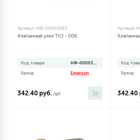
1
Противовесы
Артикул:
НФ-00003063
Артикул:
Н
16
Пружины бака
Клапанный узел TIO - 006
Клапанный
44
Ребра барабана
Код товара
НФ-00003063
Код това
Бренд
Emerson
147
Бренд
Ремни привода
342.40 руб.
342.40 
/шт
127
Ручки люка
33
Ручки переключения
94
Сальники барабана