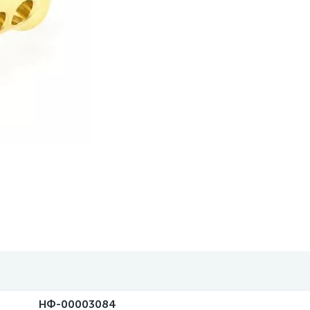
78
43
21
44
16
8
8
5
7
5
16” дюймов
ьные ORFS
ra
ang
seh
oo
l
 проколки
7
 DYNE
34
12
14
6
6
4
8” дюймов
ang
 марки
pek
еры
2
2
тельный вентиль ТРВ
на John Deere
38
24
18
12
2
ешетки, подставки
9” дюймов
мидные для R600a
eng
, воронки, адаптеры
етрические станции
5
4
 ТМ 16
2
6
6
для моноблоков и автобусов
O
катели UV
4
 ТМ 21
2
8
центробежные
М
 зарядные
25
компрессора
18
ьчатка для вентиляторов
НФ-00003084