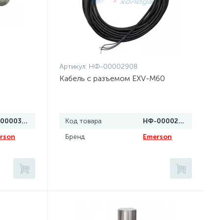
Артикул:
НФ-00002908
Кабель с разъемом EXV-M60
НФ-00003058
Код товара
НФ-00002908
rson
Бренд
Emerson