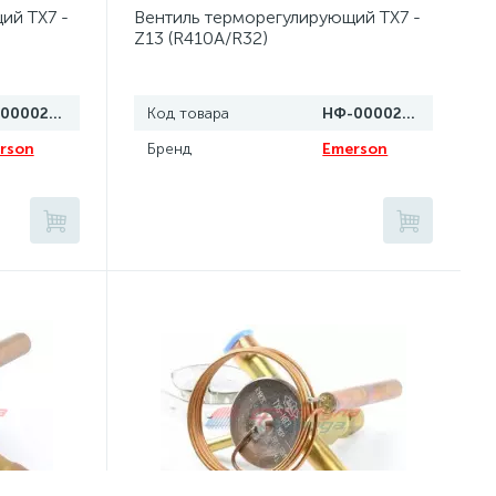
ий TX7 -
Вентиль терморегулирующий TX7 -
Z13 (R410A/R32)
НФ-00002739
Код товара
НФ-00002738
rson
Бренд
Emerson