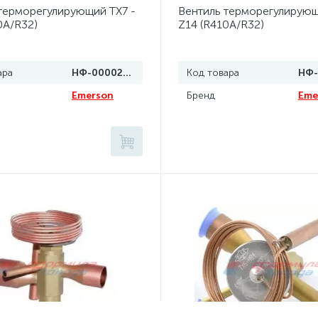
терморегулирующий TX7 -
Вентиль терморегулирующ
0A/R32)
Z14 (R410A/R32)
ара
НФ-00002740
Код товара
Emerson
Бренд
Eme