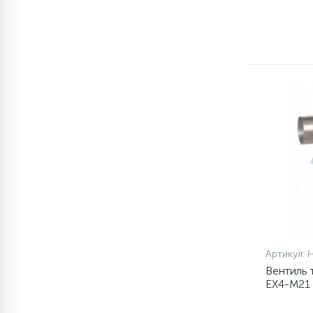
1
Противовесы
16
Пружины бака
44
Ребра барабана
147
Ремни привода
127
Ручки люка
33
Артикул:
Ручки переключения
Вентиль
EX4-M21
94
Сальники барабана