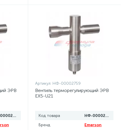
Артикул:
НФ-00002759
щий ЭРВ
Вентиль терморегулирующий ЭРВ
EX5-U21
НФ-00002760
Код товара
НФ-00002759
rson
Бренд
Emerson