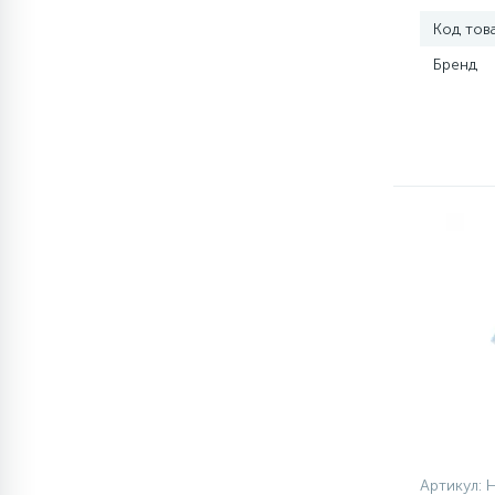
Код тов
77
Сливные насосы (помпы)
Бренд
45
Сливные фильтры
5
Смазки
15
Стекла люка
27
Суппорты (ступицы)
6
Таходатчики
ТЭНы (нагревательные
90
Артикул: