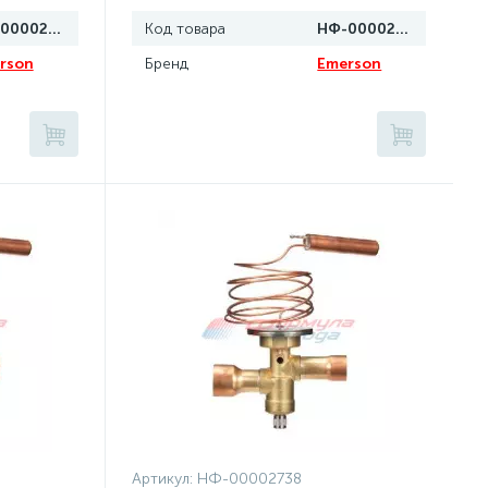
НФ-00002742
Код товара
НФ-00002741
rson
Бренд
Emerson
Артикул:
НФ-00002738