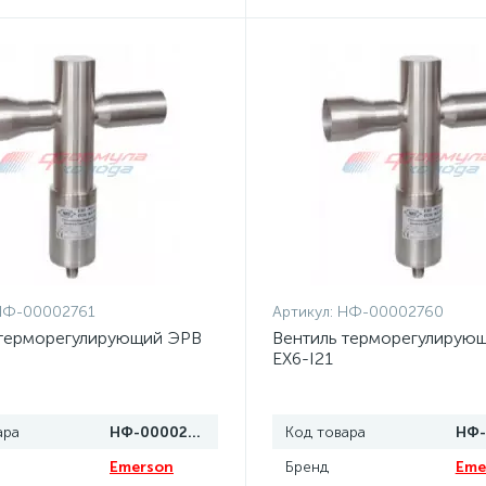
НФ-00002761
Артикул:
НФ-00002760
 терморегулирующий ЭРВ
Вентиль терморегулирую
EX6-I21
ара
НФ-00002761
Код товара
Emerson
Бренд
Eme