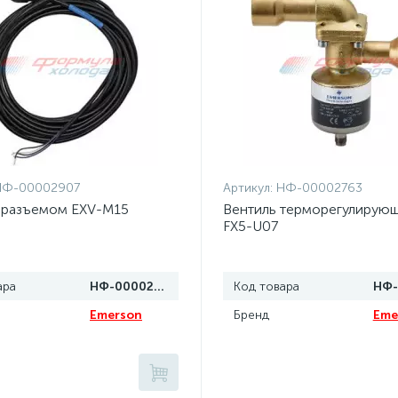
НФ-00002907
Артикул:
НФ-00002763
с разъемом EXV-M15
Вентиль терморегулирую
FX5-U07
ара
НФ-00002907
Код товара
Emerson
Бренд
Eme