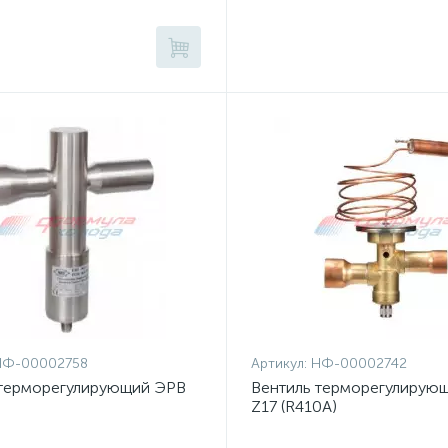
НФ-00002758
Артикул:
НФ-00002742
 терморегулирующий ЭРВ
Вентиль терморегулирующ
Z17 (R410A)