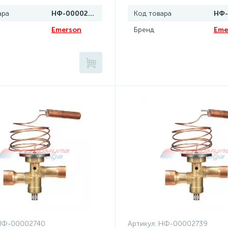
ара
НФ-00002758
Код товара
Emerson
Бренд
Eme
НФ-00002740
Артикул:
НФ-00002739