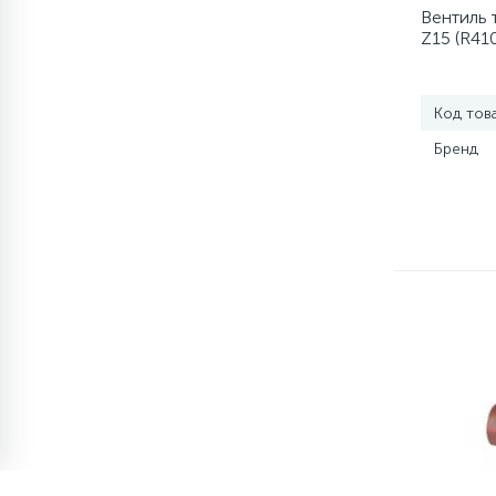
элементы)
Вентиль 
Z15 (R41
12
Улитки помп
Код тов
12
Шкивы барабана
Бренд
9
Шланги залива
27
Шланги слива
20
Щетки двигателя
30
Электронные модули