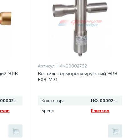
Артикул:
НФ-00002762
щий ЭРВ
Вентиль терморегулирующий ЭРВ
EX8-M21
НФ-00002763
Код товара
НФ-00002762
rson
Бренд
Emerson