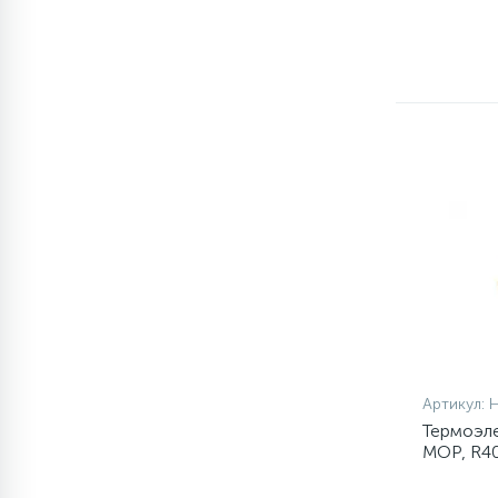
1
Противовесы
16
Пружины бака
44
Ребра барабана
147
Ремни привода
127
Ручки люка
33
Артикул:
Ручки переключения
Термоэле
MOP, R4
94
Сальники барабана