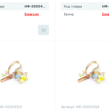
ара
НФ-00004322
Код товара
Emerson
Бренд
Eme
НФ-00004319
Артикул:
НФ-00004318