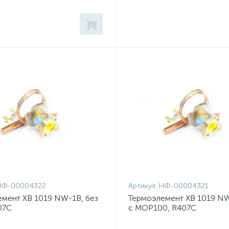
НФ-00004322
Артикул:
НФ-00004321
мент XB 1019 NW-1B, без
Термоэлемент XB 1019 NW
07C
с MOP100, R407C