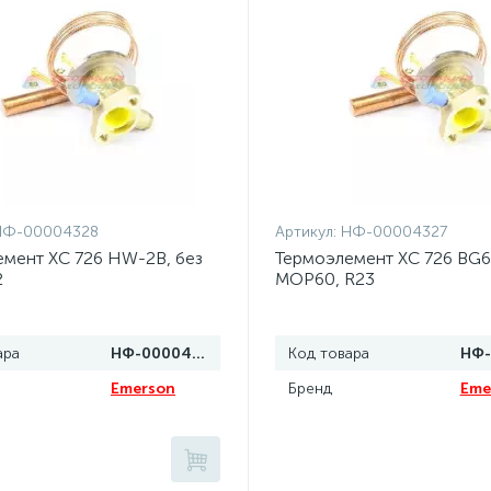
НФ-00004328
Артикул:
НФ-00004327
мент XC 726 HW-2B, без
Термоэлемент XC 726 BG6
2
MOP60, R23
ара
НФ-00004328
Код товара
Emerson
Бренд
Eme