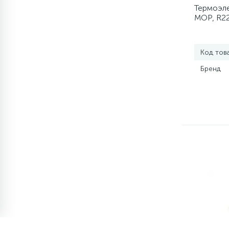
элементы)
Термоэле
MOP, R2
12
Улитки помп
Код тов
12
Шкивы барабана
Бренд
9
Шланги залива
27
Шланги слива
20
Щетки двигателя
30
Электронные модули