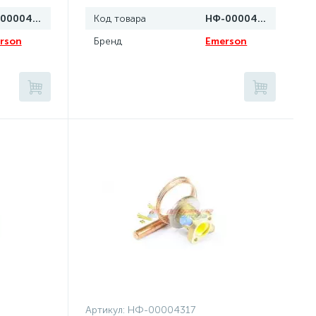
НФ-00004321
Код товара
НФ-00004320
rson
Бренд
Emerson
Артикул:
НФ-00004317