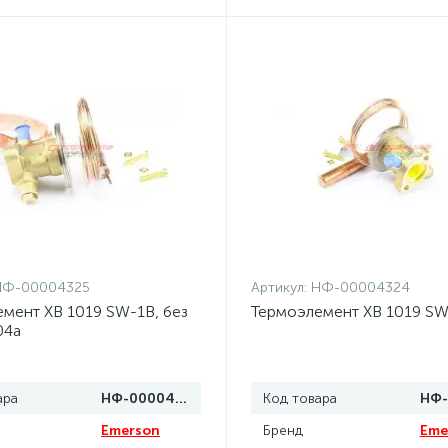
НФ-00004325
Артикул:
НФ-00004324
мент XB 1019 SW-1B, без
Термоэлемент XB 1019 SW
04a
ара
НФ-00004325
Код товара
Emerson
Бренд
Eme