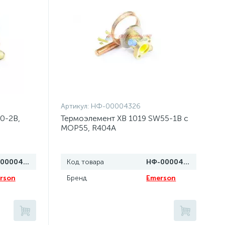
Артикул:
НФ-00004326
0-2B,
Термоэлемент XB 1019 SW55-1B с
MOP55, R404A
НФ-00004327
Код товара
НФ-00004326
rson
Бренд
Emerson