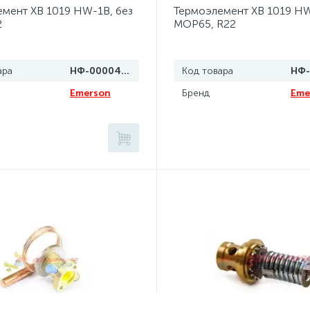
мент XB 1019 HW-1B, без
Термоэлемент XB 1019 HW
2
MOP65, R22
ара
НФ-00004319
Код товара
Emerson
Бренд
Eme