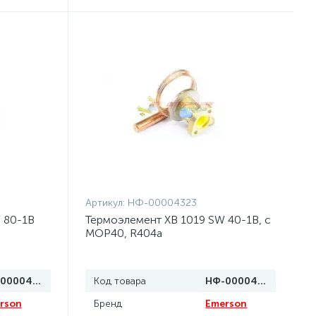
Артикул:
НФ-00004323
 80-1B
Термоэлемент XB 1019 SW 40-1B, с
MOP40, R404a
НФ-00004324
Код товара
НФ-00004323
rson
Бренд
Emerson