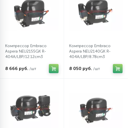
12
Шкивы барабана
9
Шланги залива
Компрессор Embraco
Компрессор Embraco
Aspera NEU2155GK R-
Aspera NEU2140GK R-
27
Шланги слива
404A/LBP/12.12cm3
404A/LBP/8.78cm3
8 666 руб.
8 050 руб.
/шт
/шт
20
Щетки двигателя
30
Электронные модули