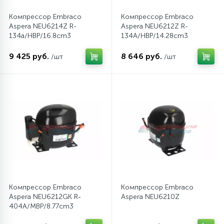
Компрессор Embraco
Компрессор Embraco
16
Пружины бака
Aspera NEU6214Z R-
Aspera NEU6212Z R-
134a/HBP/16.8cm3
134A/HBP/14.28cm3
44
9 425 руб.
8 646 руб.
/шт
/шт
Ребра барабана
147
Ремни привода
127
Ручки люка
33
Ручки переключения
94
Сальники барабана
Компрессор Embraco
Компрессор Embraco
Aspera NEU6212GK R-
Aspera NEU6210Z
404A/MBP/8.77cm3
77
Сливные насосы (помпы)