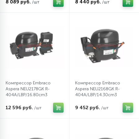
8 089 руб.
8 440 руб.
/шт
/шт
45
Сливные фильтры
5
Смазки
15
Стекла люка
27
Суппорты (ступицы)
Компрессор Embraco
Компрессор Embraco
Aspera NEU2178GK R-
Aspera NEU2168GK R-
404A/LBP/16.80cm3
404A/LBP/14.30cm3
6
Таходатчики
12 596 руб.
9 452 руб.
/шт
/шт
90
ТЭНы (нагревательные элементы)
12
Улитки помп