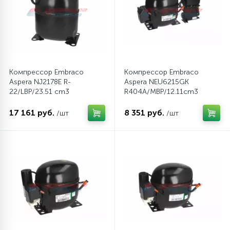
6
4
Шлейфы дверей
Панели управления
Фильтры осушители
87
3
Фильтры для воды
Патрубки
Фильтры разборные
Компрессор Embraco
Компрессор Embraco
Aspera NJ2178E R-
Aspera NEU6215GK
39
1
Вентили, проколки
Петли люка
Шаровые вентили
22/LBP/23.51 cm3
R404A/MBP/12.11cm3
17 161 руб.
8 351 руб.
/шт
/шт
2
Пластиковые изделия
Электрокомпоненты
22
Подшипники
2
Программаторы, таймеры
1
Противовесы