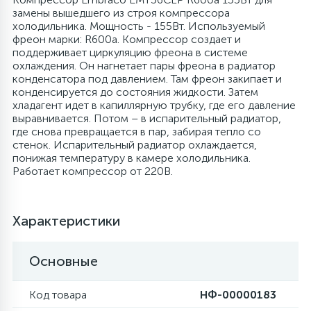
замены вышедшего из строя компрессора
4
холодильника. Мощность - 155Вт. Используемый
Панели управления
Фильтры осушители
фреон марки: R600a. Компрессор создает и
поддерживает циркуляцию фреона в системе
охлаждения. Он нагнетает пары фреона в радиатор
87
Патрубки
Фильтры разборные
конденсатора под давлением. Там фреон закипает и
конденсируется до состояния жидкости. Затем
хладагент идет в капиллярную трубку, где его давление
39
выравнивается. Потом – в испарительный радиатор,
Петли люка
Шаровые вентили
где снова превращается в пар, забирая тепло со
стенок. Испарительный радиатор охлаждается,
понижая температуру в камере холодильника.
2
Пластиковые изделия
Электрокомпоненты
Работает компрессор от 220В.
22
Подшипники
Характеристики
2
Программаторы, таймеры
Основные
1
Код товара
НФ-00000183
Противовесы