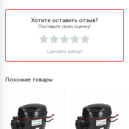
45
Сливные фильтры
Хотите оставить отзыв?
Поставьте свою оценку!
5
Смазки
15
Сделайте выбор!
Стекла люка
27
Суппорты (ступицы)
Похожие товары
6
Таходатчики
90
ТЭНы (нагревательные элементы)
12
Улитки помп