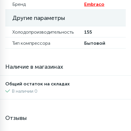
Бренд
Embraco
16
Пружины бака
Другие параметры
44
Холодопроизводительность
155
Ребра барабана
Тип компрессора
Бытовой
147
Ремни привода
Наличие в магазинах
127
Ручки люка
Общий остаток на складах
33
Ручки переключения
В наличии 0
94
Сальники барабана
Отзывы
77
Сливные насосы (помпы)