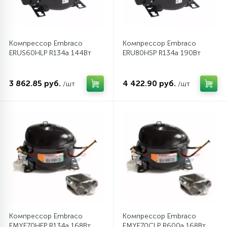
12
Шкивы барабана
Компрессор Embraco
Компрессор Embraco
ERUS60HLP R134a 144Вт
ERU80HSP R134a 190Вт
9
Шланги залива
3 862.85 руб.
4 422.90 руб.
/шт
/шт
27
Шланги слива
20
Щетки двигателя
30
Электронные модули
Компрессор Embraco
Компрессор Embraco
EMYE70HEP R134a 168Вт
EMYE70CLP R600a 168Вт