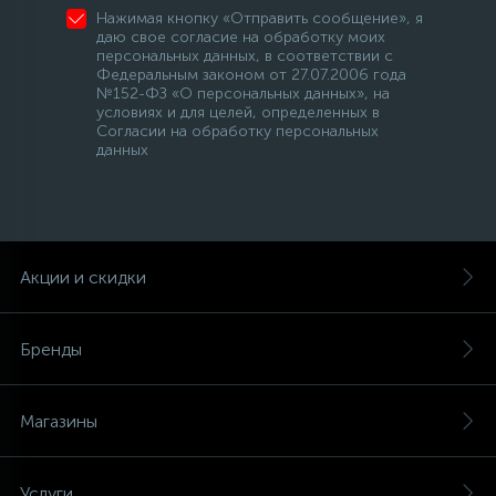
Нажимая кнопку «Отправить сообщение», я
даю свое согласие на обработку моих
персональных данных, в соответствии с
Федеральным законом от 27.07.2006 года
№152-ФЗ «О персональных данных», на
условиях и для целей, определенных в
Согласии на обработку персональных
данных
Акции и скидки
Бренды
Магазины
Услуги