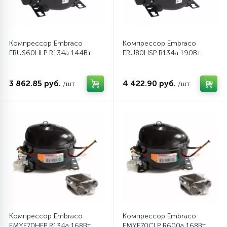
12
Шкивы барабана
Компрессор Embraco
Компрессор Embraco
ERUS60HLP R134a 144Вт
ERU80HSP R134a 190Вт
9
Шланги залива
3 862.85 руб.
4 422.90 руб.
/шт
/шт
27
Шланги слива
20
Щетки двигателя
30
Электронные модули
Компрессор Embraco
Компрессор Embraco
EMYE70HEP R134a 168Вт
EMYE70CLP R600a 168Вт