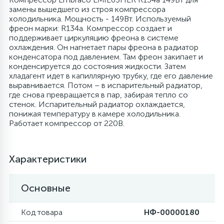
замены вышедшего из строя компрессора
4
холодильника. Мощность - 149Вт. Используемый
Панели управления
Фильтры осушители
фреон марки: R134a. Компрессор создает и
поддерживает циркуляцию фреона в системе
охлаждения. Он нагнетает пары фреона в радиатор
87
Патрубки
Фильтры разборные
конденсатора под давлением. Там фреон закипает и
конденсируется до состояния жидкости. Затем
хладагент идет в капиллярную трубку, где его давление
39
выравнивается. Потом – в испарительный радиатор,
Петли люка
Шаровые вентили
где снова превращается в пар, забирая тепло со
стенок. Испарительный радиатор охлаждается,
понижая температуру в камере холодильника.
2
Пластиковые изделия
Электрокомпоненты
Работает компрессор от 220В.
22
Подшипники
Характеристики
2
Программаторы, таймеры
Основные
1
Код товара
НФ-00000180
Противовесы