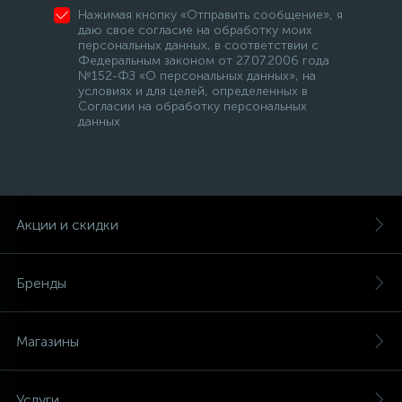
Нажимая кнопку «Отправить сообщение», я
даю свое согласие на обработку моих
персональных данных, в соответствии с
Федеральным законом от 27.07.2006 года
№152-ФЗ «О персональных данных», на
условиях и для целей, определенных в
Согласии на обработку персональных
данных
Акции и скидки
Бренды
Магазины
Услуги