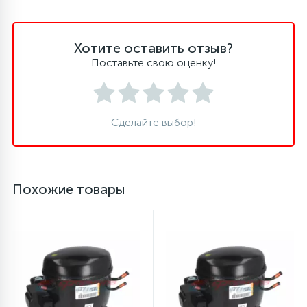
45
Сливные фильтры
Хотите оставить отзыв?
Поставьте свою оценку!
5
Смазки
15
Сделайте выбор!
Стекла люка
27
Суппорты (ступицы)
Похожие товары
6
Таходатчики
90
ТЭНы (нагревательные элементы)
12
Улитки помп