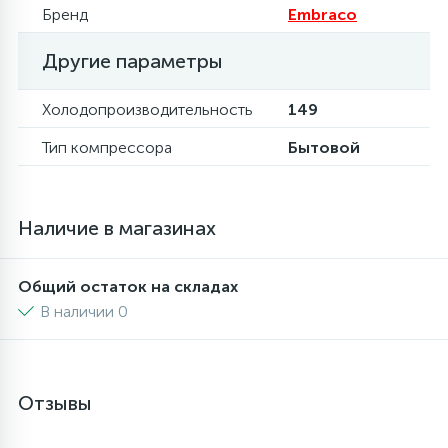
Бренд
Embraco
16
Пружины бака
Другие параметры
44
Холодопроизводительность
149
Ребра барабана
Тип компрессора
Бытовой
147
Ремни привода
Наличие в магазинах
127
Ручки люка
Общий остаток на складах
33
Ручки переключения
В наличии 0
94
Сальники барабана
Отзывы
77
Сливные насосы (помпы)