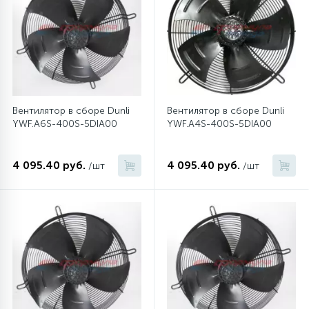
12
Шкивы барабана
9
Шланги залива
Вентилятор в сборе Dunli
Вентилятор в сборе Dunli
YWF.A6S-400S-5DIA00
YWF.A4S-400S-5DIA00
27
Шланги слива
4 095.40 руб.
4 095.40 руб.
/шт
/шт
20
Щетки двигателя
30
Электронные модули