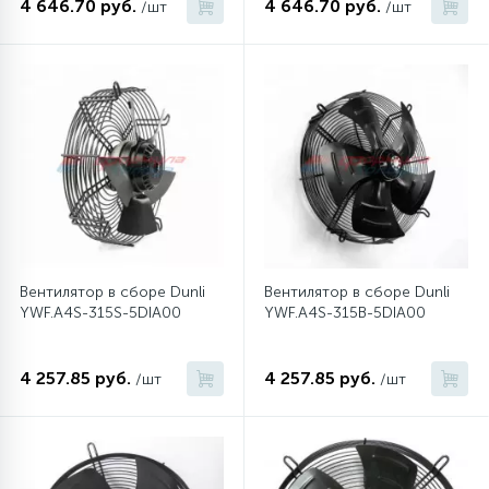
4 646.70 руб.
4 646.70 руб.
/шт
/шт
45
Сливные фильтры
5
Смазки
15
Стекла люка
27
Суппорты (ступицы)
Вентилятор в сборе Dunli
Вентилятор в сборе Dunli
YWF.A4S-315S-5DIA00
YWF.A4S-315B-5DIA00
6
Таходатчики
4 257.85 руб.
4 257.85 руб.
/шт
/шт
90
ТЭНы (нагревательные элементы)
12
Улитки помп