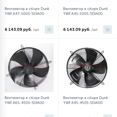
Вентилятор в сборе Dunli
Вентилятор в сборе Dunli
16
Пружины бака
YWF.A4T-500S-5DIA00
YWF.A4S-500S-5DIA00
44
6 143.09 руб.
6 143.09 руб.
/шт
/шт
Ребра барабана
147
Ремни привода
127
Ручки люка
33
Ручки переключения
94
Сальники барабана
Вентилятор в сборе Dunli
Вентилятор в сборе Dunli
YWF.A6S-450S-5DIA00
YWF.A4S-450S-5DIA00
77
Сливные насосы (помпы)