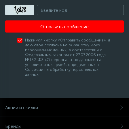
12
Шкивы барабана
Отправить сообщение
9
Шланги залива
Нажимая кнопку «Отправить сообщение», я
даю свое согласие на обработку моих
персональных данных, в соответствии с
27
Федеральным законом от 27.07.2006 года
Шланги слива
№152-ФЗ «О персональных данных», на
условиях и для целей, определенных в
Согласии на обработку персональных
20
Щетки двигателя
данных
30
Электронные модули
Акции и скидки
Бренды