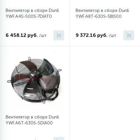
Вентилятор в сборе Dunli
Вентилятор в сборе Dunli
16
Пружины бака
YWF.A4S-500S-7DIAT0
YWF.A8T-630S-5BIS00
44
6 458.12 руб.
9 372.16 руб.
/шт
/шт
Ребра барабана
147
Ремни привода
127
Ручки люка
33
Ручки переключения
94
Сальники барабана
Вентилятор в сборе Dunli
YWF.A6T-630S-5DIA00
77
Сливные насосы (помпы)