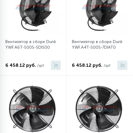
6
4
Шлейфы дверей
Панели управления
Фильтры осушители
87
3
Фильтры для воды
Патрубки
Фильтры разборные
Вентилятор в сборе Dunli
Вентилятор в сборе Dunli
YWF.A6T-500S-5DIS00
YWF.A4T-500S-7DIAT0
39
1
Вентили, проколки
Петли люка
Шаровые вентили
6 458.12 руб.
6 458.12 руб.
/шт
/шт
2
Пластиковые изделия
Электрокомпоненты
22
Подшипники
2
Программаторы, таймеры
1
Противовесы