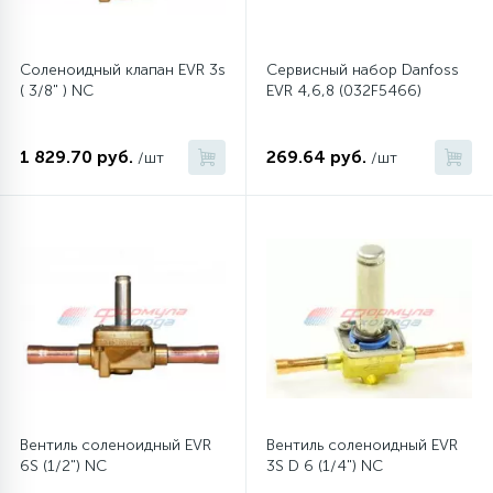
45
Сливные фильтры
Соленоидный клапан EVR 3s
Сервисный набор Danfoss
( 3/8" ) NC
EVR 4,6,8 (032F5466)
5
Смазки
1 829.70 руб.
269.64 руб.
/шт
/шт
15
Стекла люка
27
Суппорты (ступицы)
6
Таходатчики
90
ТЭНы (нагревательные элементы)
Вентиль соленоидный EVR
Вентиль соленоидный EVR
6S (1/2") NC
3S D 6 (1/4") NC
12
Улитки помп