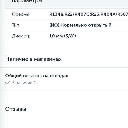
параметры
6
4
Шлейфы дверей
Панели управления
Фреоны
R134a;R22/R407C;R23;R404A/R50
Тип
(NO) Нормально открытый
87
3
Фильтры для воды
Патрубки
Диаметр
10 мм (3/8")
39
1
Вентили, проколки
Петли люка
Наличие в магазинах
2
Пластиковые изделия
Общий остаток на складах
В наличии 0
22
Подшипники
2
Программаторы, таймеры
Отзывы
1
Противовесы