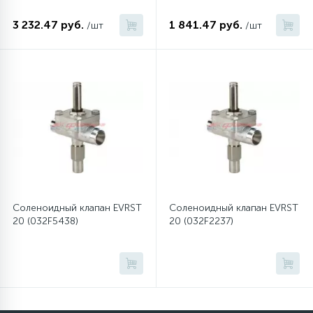
3 232.47 руб.
1 841.47 руб.
/шт
/шт
12
Шкивы барабана
9
Шланги залива
27
Шланги слива
20
Щетки двигателя
Соленоидный клапан EVRST
Соленоидный клапан EVRST
30
20 (032F5438)
20 (032F2237)
Электронные модули