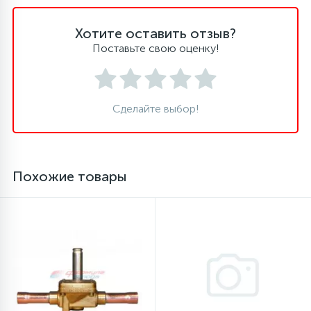
16
Хотите оставить отзыв?
Пружины бака
Поставьте свою оценку!
44
Ребра барабана
Сделайте выбор!
147
Ремни привода
127
Ручки люка
Похожие товары
33
Ручки переключения
94
Сальники барабана
77
Сливные насосы (помпы)