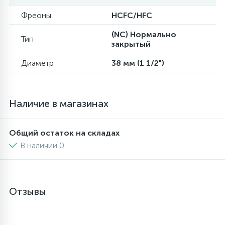
Фреоны
HCFC/HFC
6
4
Шлейфы дверей
Панели управления
(NC) Нормально
Тип
закрытый
87
3
Фильтры для воды
Патрубки
Диаметр
38 мм (1 1/2")
39
1
Вентили, проколки
Петли люка
Наличие в магазинах
2
Пластиковые изделия
Общий остаток на складах
В наличии 0
22
Подшипники
2
Программаторы, таймеры
Отзывы
1
Противовесы