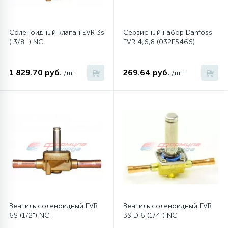
45
Сливные фильтры
Соленоидный клапан EVR 3s
Сервисный набор Danfoss
( 3/8" ) NC
EVR 4,6,8 (032F5466)
5
Смазки
1 829.70 руб.
269.64 руб.
/шт
/шт
15
Стекла люка
27
Суппорты (ступицы)
6
Таходатчики
90
ТЭНы (нагревательные элементы)
Вентиль соленоидный EVR
Вентиль соленоидный EVR
6S (1/2") NC
3S D 6 (1/4") NC
12
Улитки помп