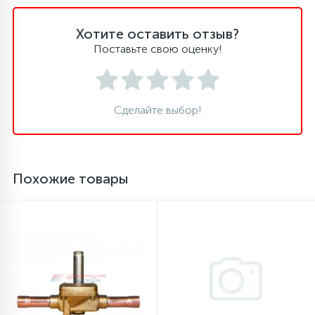
16
Хотите оставить отзыв?
Пружины бака
Поставьте свою оценку!
44
Ребра барабана
Сделайте выбор!
147
Ремни привода
127
Ручки люка
Похожие товары
33
Ручки переключения
94
Сальники барабана
77
Сливные насосы (помпы)