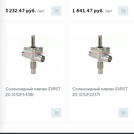
3 232.47 руб.
1 841.47 руб.
/шт
/шт
12
Шкивы барабана
9
Шланги залива
27
Шланги слива
20
Щетки двигателя
Соленоидный клапан EVRST
Соленоидный клапан EVRST
30
20 (032F5438)
20 (032F2237)
Электронные модули