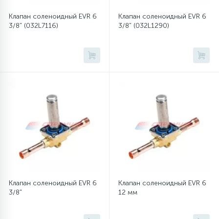
Клапан соленоидный EVR 6
Клапан соленоидный EVR 6
16
Пружины бака
3/8" (032L7116)
3/8" (032L1290)
44
Ребра барабана
147
Ремни привода
127
Ручки люка
33
Ручки переключения
94
Сальники барабана
Клапан соленоидный EVR 6
Клапан соленоидный EVR 6
3/8"
12 мм
77
Сливные насосы (помпы)