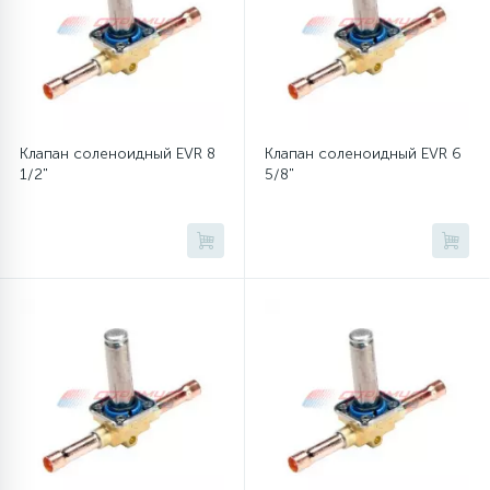
6
4
Шлейфы дверей
Панели управления
87
3
Фильтры для воды
Патрубки
Клапан соленоидный EVR 8
Клапан соленоидный EVR 6
1/2"
5/8"
39
1
Вентили, проколки
Петли люка
2
Пластиковые изделия
22
Подшипники
2
Программаторы, таймеры
1
Противовесы