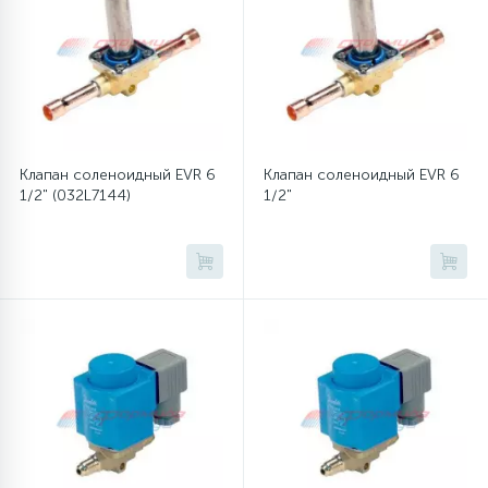
12
Шкивы барабана
9
Шланги залива
Клапан соленоидный EVR 6
Клапан соленоидный EVR 6
1/2" (032L7144)
1/2"
27
Шланги слива
20
Щетки двигателя
30
Электронные модули