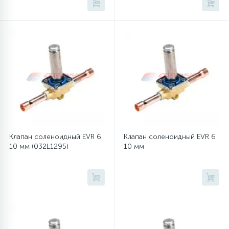
45
Сливные фильтры
5
Смазки
15
Стекла люка
27
Суппорты (ступицы)
Клапан соленоидный EVR 6
Клапан соленоидный EVR 6
10 мм (032L1295)
10 мм
6
Таходатчики
90
ТЭНы (нагревательные элементы)
12
Улитки помп