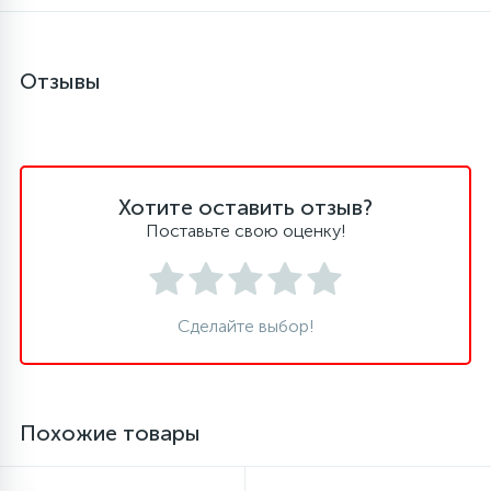
45
Сливные фильтры
Отзывы
5
Смазки
15
Хотите оставить отзыв?
Стекла люка
Поставьте свою оценку!
27
Суппорты (ступицы)
Сделайте выбор!
6
Таходатчики
90
ТЭНы (нагревательные элементы)
Похожие товары
12
Улитки помп