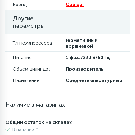
Бренд
Cubigel
16
Пружины бака
Другие
параметры
44
Ребра барабана
Герметичный
Тип компрессора
поршневой
147
Ремни привода
Питание
1 фаза/220 В/50 Гц
Объем цилиндра
Производитель
127
Ручки люка
Назначение
Среднетемпературный
33
Ручки переключения
Наличие в магазинах
94
Сальники барабана
Общий остаток на складах
В наличии 0
77
Сливные насосы (помпы)