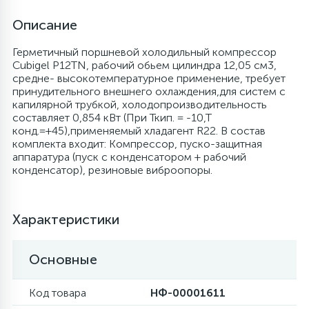
Описание
6
4
Шлейфы дверей
Панели управления
Фильтры осушители
Герметичный поршневой холодильный компрессор
Cubigel P12TN, рабочий обьем цилиндра 12,05 см3,
87
3
Фильтры для воды
Патрубки
Фильтры разборные
средне- высокотемпературное применение, требует
принудительного внешнего охлаждения,для систем с
капилярной трубкой, холодопроизводительность
39
1
составляет 0,854 кВт (При Ткип. = -10,Т
Вентили, проколки
Петли люка
Шаровые вентили
конд.=+45),применяемый хладагент R22. В состав
комплекта входит: Компрессор, пуско-защитная
аппаратура (пуск c конденсатором + рабочий
2
Пластиковые изделия
Электрокомпоненты
конденсатор), резиновые виброопоры.
22
Подшипники
Характеристики
2
Программаторы, таймеры
Основные
1
Код товара
НФ-00001611
Противовесы