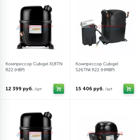
12
Шкивы барабана
9
Шланги залива
27
Шланги слива
Компрессор Cubigel X18TN
Компрессор Cubigel
R22 (HBP)
S26TNt R22 (HMBP)
20
Щетки двигателя
12 399 руб.
15 406 руб.
/шт
/шт
30
Электронные модули