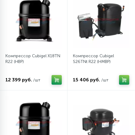
12
Шкивы барабана
9
Шланги залива
27
Компрессор Cubigel X18TN
Компрессор Cubigel
Шланги слива
R22 (HBP)
S26TNt R22 (HMBP)
20
Щетки двигателя
12 399 руб.
15 406 руб.
/шт
/шт
30
Электронные модули