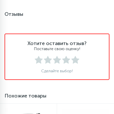
45
Отзывы
Сливные фильтры
5
Смазки
Хотите оставить отзыв?
15
Стекла люка
Поставьте свою оценку!
27
Суппорты (ступицы)
Сделайте выбор!
6
Таходатчики
90
Похожие товары
ТЭНы (нагревательные элементы)
12
Улитки помп