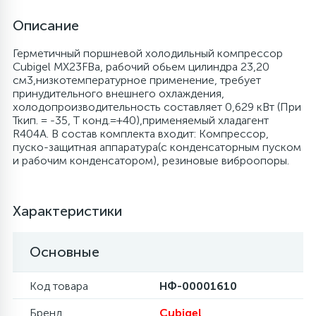
Описание
6
4
Шлейфы дверей
Панели управления
Фильтры осушители
Герметичный поршневой холодильный компрессор
Cubigel MX23FBa, рабочий обьем цилиндра 23,20
87
3
Фильтры для воды
Патрубки
Фильтры разборные
см3,низкотемпературное применение, требует
принудительного внешнего охлаждения,
холодопроизводительность составляет 0,629 кВт (При
39
1
Ткип. = -35, Т конд.=+40),применяемый хладагент
Вентили, проколки
Петли люка
Шаровые вентили
R404A. В состав комплекта входит: Компрессор,
пуско-защитная аппаратура(с конденсаторным пуском
и рабочим конденсатором), резиновые виброопоры.
2
Пластиковые изделия
Электрокомпоненты
22
Характеристики
Подшипники
Основные
2
Программаторы, таймеры
Код товара
НФ-00001610
1
Противовесы
Бренд
Cubigel