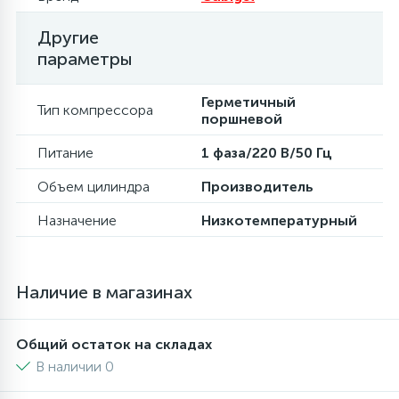
Другие
16
Пружины бака
параметры
44
Герметичный
Ребра барабана
Тип компрессора
поршневой
147
Питание
1 фаза/220 В/50 Гц
Ремни привода
Объем цилиндра
Производитель
127
Ручки люка
Назначение
Низкотемпературный
33
Ручки переключения
Наличие в магазинах
94
Сальники барабана
Общий остаток на складах
В наличии 0
77
Сливные насосы (помпы)