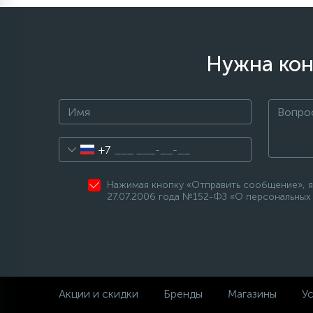
элементы)
12
Улитки помп
Нужна кон
12
Шкивы барабана
9
Шланги залива
+7
27
Шланги слива
Нажимая кнопку «Отправить сообщение», я
27.07.2006 года №152-ФЗ «О персональных 
20
Щетки двигателя
30
Электронные модули
Акции и скидки
Бренды
Магазины
Ус