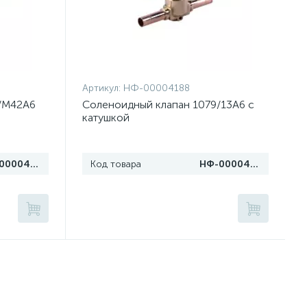
Артикул:
НФ-00004188
/M42A6
Соленоидный клапан 1079/13A6 с
катушкой
НФ-00004189
Код товара
НФ-00004188