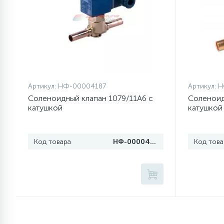
77
Сливные насосы (помпы)
45
Сливные фильтры
Артикул:
НФ-00004187
Артикул:
Н
5
Смазки
Соленоидный клапан 1079/11A6 с
Соленоид
катушкой
катушкой
15
Стекла люка
Код товара
НФ-00004187
Код това
27
Суппорты (ступицы)
6
Таходатчики
ТЭНы (нагревательные
90