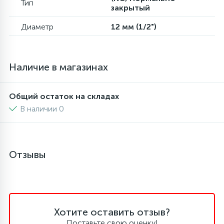
Тип
закрытый
6
4
Шлейфы дверей
Панели управления
Диаметр
12 мм (1/2")
87
3
Фильтры для воды
Патрубки
Наличие в магазинах
39
1
Вентили, проколки
Петли люка
Общий остаток на складах
В наличии 0
2
Пластиковые изделия
22
Подшипники
Отзывы
2
Программаторы, таймеры
Хотите оставить отзыв?
1
Противовесы
Поставьте свою оценку!