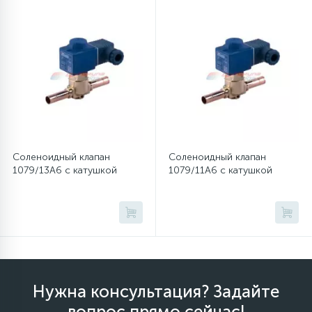
12
Шкивы барабана
9
Шланги залива
27
Шланги слива
Соленоидный клапан
Соленоидный клапан
1079/13A6 с катушкой
1079/11A6 с катушкой
20
Щетки двигателя
30
Электронные модули
Нужна консультация? Задайте
вопрос прямо сейчас!