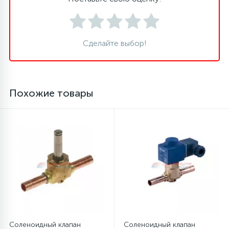
16
Пружины бака
Сделайте выбор!
44
Ребра барабана
147
Похожие товары
Ремни привода
127
Ручки люка
33
Ручки переключения
94
Сальники барабана
77
Сливные насосы (помпы)
Соленоидный клапан
Соленоидный клапан