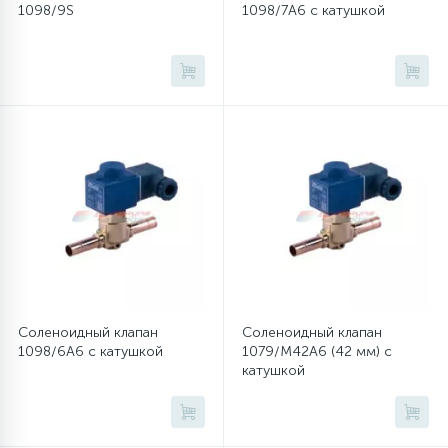
1098/9S
1098/7A6 с катушкой
45
Сливные фильтры
5
Смазки
15
Стекла люка
27
Суппорты (ступицы)
6
Таходатчики
Соленоидный клапан
Соленоидный клапан
1098/6A6 с катушкой
1079/M42A6 (42 мм) с
катушкой
90
ТЭНы (нагревательные элементы)
12
Улитки помп