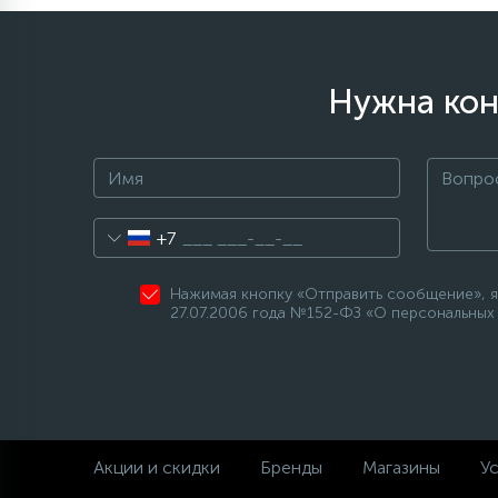
элементы)
12
Улитки помп
Нужна кон
12
Шкивы барабана
9
Шланги залива
+7
27
Шланги слива
Нажимая кнопку «Отправить сообщение», я
27.07.2006 года №152-ФЗ «О персональных 
20
Щетки двигателя
30
Электронные модули
Акции и скидки
Бренды
Магазины
Ус