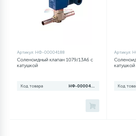
77
Сливные насосы (помпы)
45
Сливные фильтры
Артикул:
НФ-00004188
Артикул:
Н
5
Смазки
Соленоидный клапан 1079/13A6 с
Соленоид
катушкой
катушкой
15
Стекла люка
Код товара
НФ-00004188
Код това
27
Суппорты (ступицы)
6
Таходатчики
ТЭНы (нагревательные
90