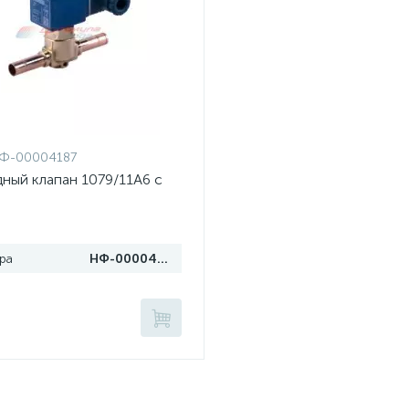
Ф-00004187
ный клапан 1079/11A6 с
ра
НФ-00004187