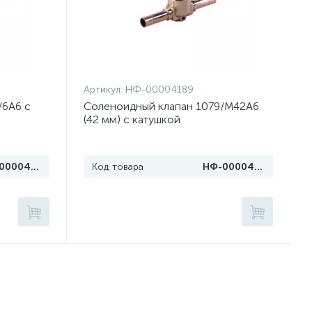
Артикул:
НФ-00004189
/6A6 с
Соленоидный клапан 1079/M42A6
(42 мм) с катушкой
НФ-00004190
Код товара
НФ-00004189