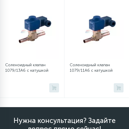
12
Шкивы барабана
9
Шланги залива
27
Шланги слива
Соленоидный клапан
Соленоидный клапан
1079/13A6 с катушкой
1079/11A6 с катушкой
20
Щетки двигателя
30
Электронные модули
Нужна консультация? Задайте
вопрос прямо сейчас!