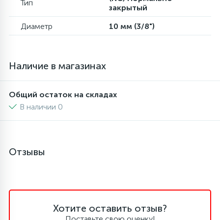
Тип
закрытый
6
4
Шлейфы дверей
Панели управления
Диаметр
10 мм (3/8")
87
3
Фильтры для воды
Патрубки
Наличие в магазинах
39
1
Вентили, проколки
Петли люка
Общий остаток на складах
В наличии 0
2
Пластиковые изделия
22
Подшипники
Отзывы
2
Программаторы, таймеры
Хотите оставить отзыв?
1
Противовесы
Поставьте свою оценку!