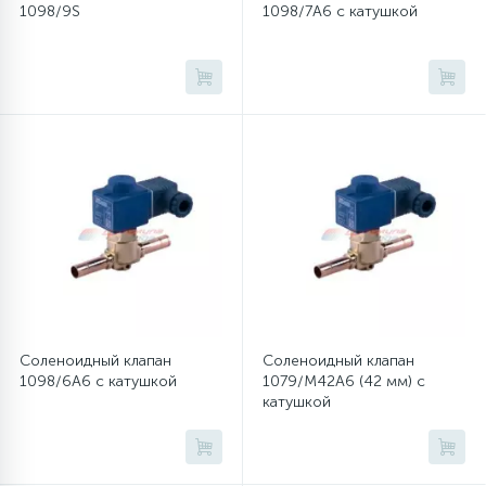
1098/9S
1098/7A6 с катушкой
45
Сливные фильтры
5
Смазки
15
Стекла люка
27
Суппорты (ступицы)
6
Таходатчики
Соленоидный клапан
Соленоидный клапан
1098/6A6 с катушкой
1079/M42A6 (42 мм) с
катушкой
90
ТЭНы (нагревательные элементы)
12
Улитки помп