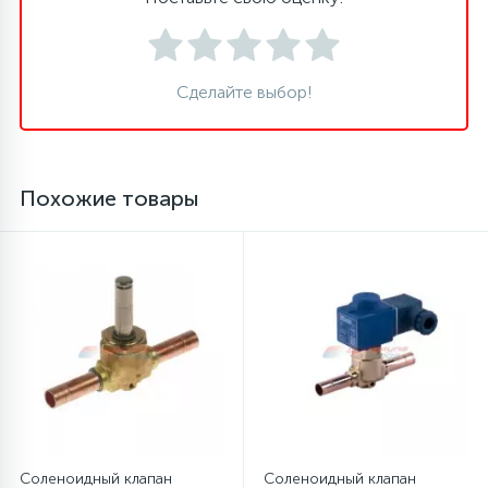
16
Пружины бака
Сделайте выбор!
44
Ребра барабана
147
Похожие товары
Ремни привода
127
Ручки люка
33
Ручки переключения
94
Сальники барабана
77
Сливные насосы (помпы)
Соленоидный клапан
Соленоидный клапан