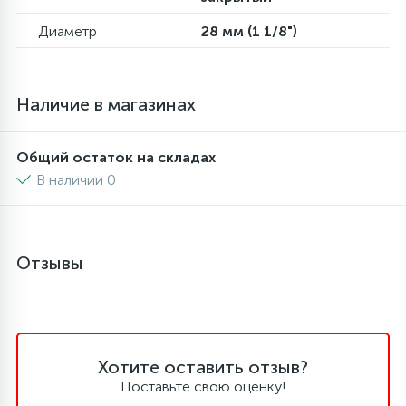
6
4
Диаметр
28 мм (1 1/8")
Шлейфы дверей
Панели управления
87
3
Фильтры для воды
Патрубки
Наличие в магазинах
39
1
Вентили, проколки
Петли люка
Общий остаток на складах
В наличии 0
2
Пластиковые изделия
Отзывы
22
Подшипники
2
Программаторы, таймеры
Хотите оставить отзыв?
1
Поставьте свою оценку!
Противовесы