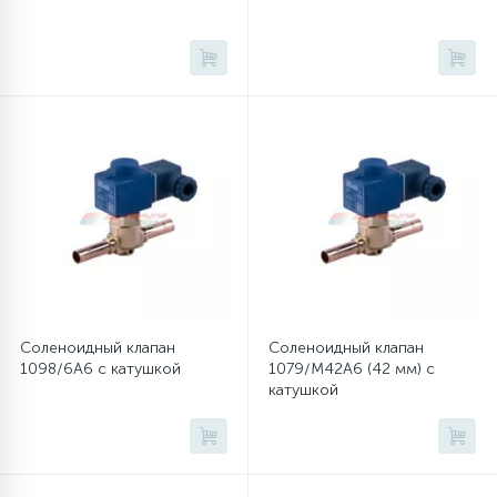
45
Сливные фильтры
5
Смазки
15
Стекла люка
27
Суппорты (ступицы)
6
Соленоидный клапан
Соленоидный клапан
Таходатчики
1098/6A6 с катушкой
1079/M42A6 (42 мм) с
катушкой
90
ТЭНы (нагревательные элементы)
12
Улитки помп