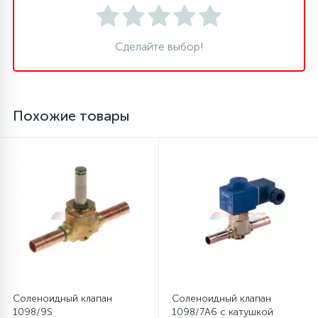
16
Пружины бака
Сделайте выбор!
44
Ребра барабана
Похожие товары
147
Ремни привода
127
Ручки люка
33
Ручки переключения
94
Сальники барабана
Соленоидный клапан
Соленоидный клапан
77
Сливные насосы (помпы)
1098/9S
1098/7A6 с катушкой