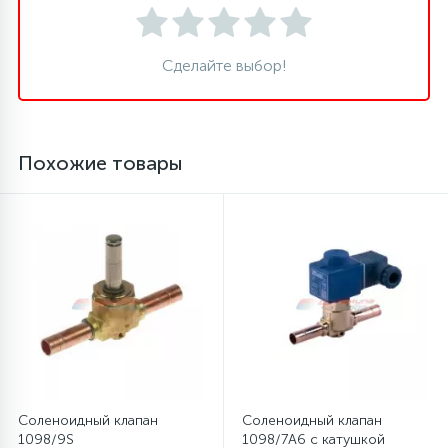
16
Пружины бака
Сделайте выбор!
44
Ребра барабана
Похожие товары
147
Ремни привода
127
Ручки люка
33
Ручки переключения
94
Сальники барабана
Соленоидный клапан
Соленоидный клапан
77
Сливные насосы (помпы)
1098/9S
1098/7A6 с катушкой