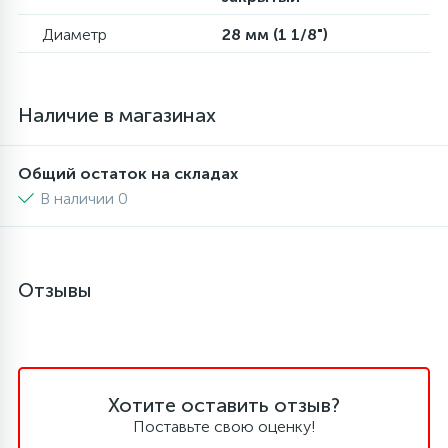
6
4
Диаметр
28 мм (1 1/8")
Шлейфы дверей
Панели управления
87
3
Фильтры для воды
Патрубки
Наличие в магазинах
39
1
Вентили, проколки
Петли люка
Общий остаток на складах
В наличии 0
2
Пластиковые изделия
Отзывы
22
Подшипники
2
Программаторы, таймеры
Хотите оставить отзыв?
1
Поставьте свою оценку!
Противовесы