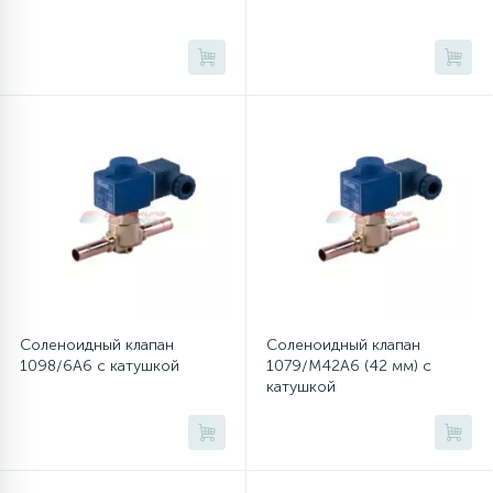
45
Сливные фильтры
5
Смазки
15
Стекла люка
27
Суппорты (ступицы)
6
Соленоидный клапан
Соленоидный клапан
Таходатчики
1098/6A6 с катушкой
1079/M42A6 (42 мм) с
катушкой
90
ТЭНы (нагревательные элементы)
12
Улитки помп