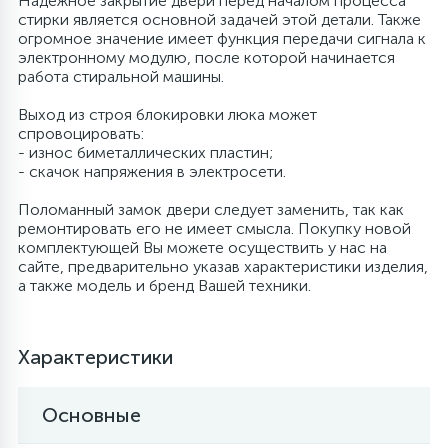
Надежное закрытие двери перед началом процесса
стирки является основной задачей этой детали. Также
6
огромное значение имеет функция передачи сигнала к
Шлейфы дверей
Фильтры осушители
электронному модулю, после которой начинается
работа стиральной машины.
3
Фильтры для воды
Фильтры разборные
Выход из строя блокировки люка может
спровоцировать:
- износ биметаллических пластин;
1
- скачок напряжения в электросети.
Вентили, проколки
Шаровые вентили
Поломанный замок двери следует заменить, так как
ремонтировать его не имеет смысла. Покупку новой
Электрокомпоненты
комплектующей Вы можете осуществить у нас на
сайте, предварительно указав характеристики изделия,
а также модель и бренд Вашей техники.
Характеристики
Основные