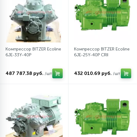
12
Шкивы барабана
9
Шланги залива
Компрессор BITZER Ecoline
Компрессор BITZER Ecoline
6JE-33Y-40P
6JE-25Y-40P CRII
27
Шланги слива
487 787.38 руб.
432 010.69 руб.
/шт
/шт
20
Щетки двигателя
30
Электронные модули