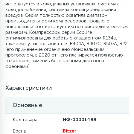
используется в холодильных установках, системах
холодоснабжения, системах кондиционирования
6
4
Шлейфы дверей
Панели управления
Фильтры осушители
воздуха. Серия полностью охватила диапазон
производительности компрессоров прошлого
поколения и соответствует им по присоединительным
87
3
размерам. Компрессоры серии Ecoline
Фильтры для воды
Патрубки
Фильтры разборные
оптимизированы для работы с хладагентом R134a,
также могут использоваться R404A, R407C, R507A, R22
39
1
(его применение ограничено Монреальским
Вентили, проколки
Петли люка
Шаровые вентили
протоколом, в 2020 от него планируется полностью
отказаться, заменив безопасными для озона
фреонами).
2
Пластиковые изделия
Электрокомпоненты
Характеристики
22
Подшипники
Основные
2
Программаторы, таймеры
Код товара
НФ-00001488
1
Противовесы
Бренд
Bitzer