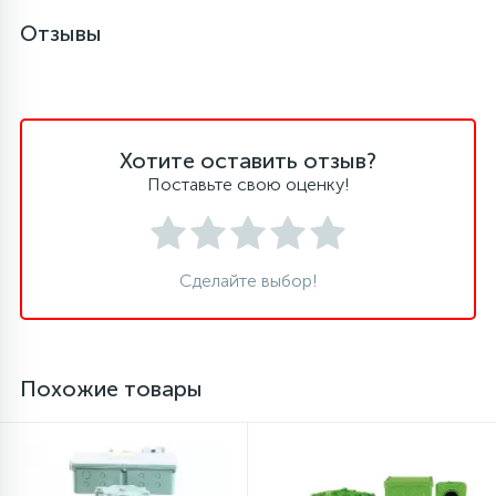
Отзывы
45
Сливные фильтры
5
Смазки
Хотите оставить отзыв?
Поставьте свою оценку!
15
Стекла люка
27
Суппорты (ступицы)
Сделайте выбор!
6
Таходатчики
Похожие товары
90
ТЭНы (нагревательные элементы)
12
Улитки помп