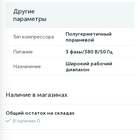
Другие
16
Пружины бака
параметры
44
Полугерметичный
Ребра барабана
Тип компрессора
поршневой
Питание
3 фазы/380 В/50 Гц
147
Ремни привода
Широкий рабочий
Назначение
диапазон
127
Ручки люка
Наличие в магазинах
33
Ручки переключения
Общий остаток на складах
94
Сальники барабана
В наличии 0
77
Сливные насосы (помпы)