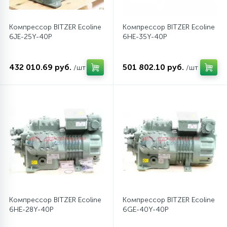
Компрессор BITZER Ecoline
Компрессор BITZER Ecoline
6JE-25Y-40P
6HE-35Y-40P
432 010.69 руб.
501 802.10 руб.
/шт
/шт
Компрессор BITZER Ecoline
Компрессор BITZER Ecoline
6HE-28Y-40P
6GE-40Y-40P