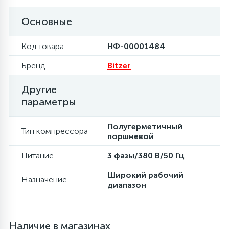
Основные
16
Пружины бака
Код товара
НФ-00001484
44
Ребра барабана
Бренд
Bitzer
147
Другие
Ремни привода
параметры
127
Ручки люка
Полугерметичный
Тип компрессора
поршневой
33
Питание
3 фазы/380 В/50 Гц
Ручки переключения
Широкий рабочий
Назначение
диапазон
94
Сальники барабана
77
Наличие в магазинах
Сливные насосы (помпы)