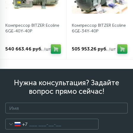
Компрессор BITZER Ecoline
Компрессор BITZER Ecoline
6GE-40Y-40P
6GE-34Y-40P
540 663.46 руб.
505 953.26 руб.
/шт
/шт
Нужна консультация? Задайте
вопрос прямо сейчас!
+7