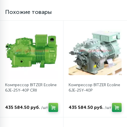
Похожие товары
12
Шкивы барабана
9
Шланги залива
27
Шланги слива
20
Щетки двигателя
Компрессор BITZER Ecoline
Компрессор BITZER Ecoline
30
6JE-25Y-40P CRII
6JE-25Y-40P
Электронные модули
435 584.50 руб.
435 584.50 руб.
/шт
/шт