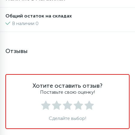
45
Общий остаток на складах
Сливные фильтры
В наличии 0
5
Смазки
Отзывы
15
Стекла люка
27
Суппорты (ступицы)
Хотите оставить отзыв?
Поставьте свою оценку!
6
Таходатчики
90
ТЭНы (нагревательные элементы)
Сделайте выбор!
12
Улитки помп