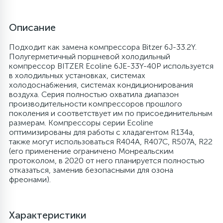
6
4
Шлейфы дверей
Панели управления
Фильтры осушители
Описание
Подходит как замена компрессора Bitzer 6J-33.2Y.
87
3
Фильтры для воды
Патрубки
Фильтры разборные
Полугерметичный поршневой холодильный
компрессор BITZER Ecoline 6JE-33Y-40P используется
в холодильных установках, системах
39
1
холодоснабжения, системах кондиционирования
Вентили, проколки
Петли люка
Шаровые вентили
воздуха. Серия полностью охватила диапазон
производительности компрессоров прошлого
поколения и соответствует им по присоединительным
2
Пластиковые изделия
Электрокомпоненты
размерам. Компрессоры серии Ecoline
оптимизированы для работы с хладагентом R134a,
также могут использоваться R404A, R407C, R507A, R22
22
Подшипники
(его применение ограничено Монреальским
протоколом, в 2020 от него планируется полностью
отказаться, заменив безопасными для озона
2
фреонами).
Программаторы, таймеры
1
Характеристики
Противовесы