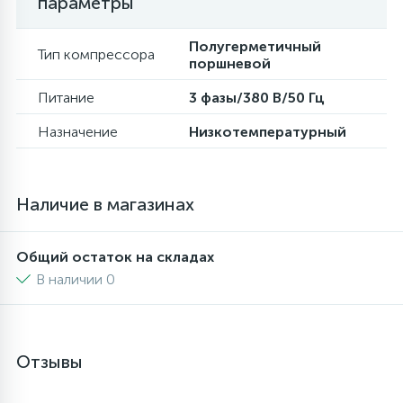
параметры
16
Пружины бака
Полугерметичный
Тип компрессора
поршневой
44
Питание
3 фазы/380 В/50 Гц
Ребра барабана
Назначение
Низкотемпературный
147
Ремни привода
Наличие в магазинах
127
Ручки люка
Общий остаток на складах
33
Ручки переключения
В наличии 0
94
Сальники барабана
Отзывы
77
Сливные насосы (помпы)