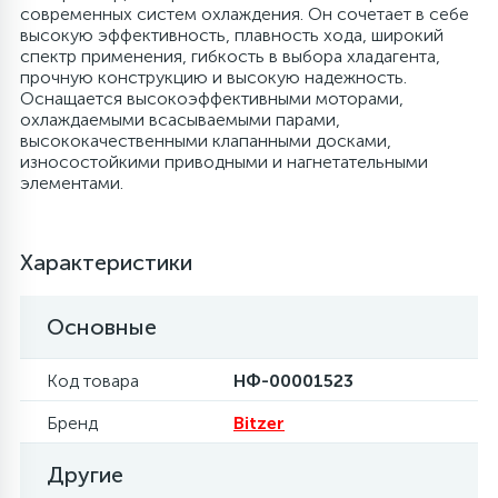
современных систем охлаждения. Он сочетает в себе
высокую эффективность, плавность хода, широкий
6
4
Шлейфы дверей
Панели управления
Фильтры осушители
спектр применения, гибкость в выбора хладагента,
прочную конструкцию и высокую надежность.
Оснащается высокоэффективными моторами,
87
3
охлаждаемыми всасываемыми парами,
Фильтры для воды
Патрубки
Фильтры разборные
высококачественными клапанными досками,
износостойкими приводными и нагнетательными
39
1
элементами.
Вентили, проколки
Петли люка
Шаровые вентили
2
Характеристики
Пластиковые изделия
Электрокомпоненты
Основные
22
Подшипники
Код товара
НФ-00001523
2
Программаторы, таймеры
Бренд
Bitzer
1
Другие
Противовесы