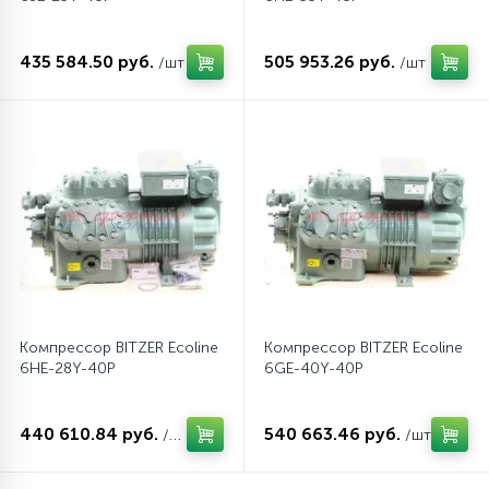
435 584.50 руб.
505 953.26 руб.
/шт
/шт
Компрессор BITZER Ecoline
Компрессор BITZER Ecoline
6HE-28Y-40P
6GE-40Y-40P
440 610.84 руб.
540 663.46 руб.
/шт
/шт