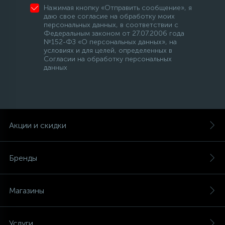
Нажимая кнопку «Отправить сообщение», я
даю свое согласие на обработку моих
персональных данных, в соответствии с
Федеральным законом от 27.07.2006 года
№152-ФЗ «О персональных данных», на
условиях и для целей, определенных в
Согласии на обработку персональных
данных
Акции и скидки
Бренды
Магазины
Услуги