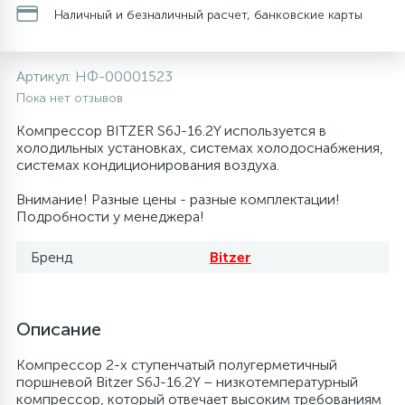
Наличный и безналичный расчет, банковские карты
20
28
48
13
6
Термопредохранители
Перфолента, траверса
Уплотнительные кольца, сальники
Крестовины
Соленоидные вентили
Течеискатели электронные
Артикул:
НФ-00001523
24
56
15
2
5
Фильтры-осушители/Маслоотделители
Заслонки
Провод, кабель, гофра
Крышки
Теплоизоляция (труба, лист, лента, клей)
Трубогибы
Пока нет отзывов
Компрессор BITZER S6J-16.2Y используется в
20
16
16
6
холодильных установках, системах холодоснабжения,
Лотки (поддоны) для сбора конденсата
Пульты универсальные, платы управления
Фитинг
Крючки люка
Терморегулирующие вентили
Труборасширители
системах кондиционирования воздуха.
Внимание! Разные цены - разные комплектации!
Фреон для автокондиционеров и
20
5
1
Лампы, защитные коробы
Теплоизоляция
Люки в сборе
Труба медная (бухтовая)
Труборезы
Подробности у менеджера!
рефрижераторов
Бренд
Bitzer
188
4
Модули управления
Труба алюминиевая
Шланги (фреонопроводы)
Манжеты люка
Труба медная (хлысты)
Шланги зарядные
7
5
Ручки для холодильника
Труба медная
Ножки
Фильтры антикислотные
Описание
Компрессор 2-х ступенчатый полугерметичный
44
7
7
поршневой Bitzer S6J-16.2Y – низкотемпературный
Уплотнительная резина
Фреон для кондиционеров
Обода, рамки люка
Фильтры маслянные
компрессор, который отвечает высоким требованиям