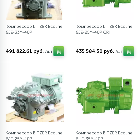
12
Шкивы барабана
Компрессор BITZER Ecoline
Компрессор BITZER Ecoline
6JE-33Y-40P
6JE-25Y-40P CRII
9
Шланги залива
491 822.61 руб.
435 584.50 руб.
/шт
/шт
27
Шланги слива
20
Щетки двигателя
30
Электронные модули
Компрессор BITZER Ecoline
Компрессор BITZER Ecoline
6JE-25Y-40P
6HE-35Y-40P