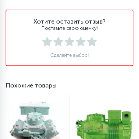
45
Сливные фильтры
Хотите оставить отзыв?
Поставьте свою оценку!
5
Смазки
Сделайте выбор!
15
Стекла люка
27
Суппорты (ступицы)
Похожие товары
6
Таходатчики
90
ТЭНы (нагревательные элементы)
12
Улитки помп