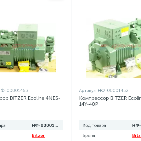
НФ-00001453
Артикул:
НФ-00001452
ор BITZER Ecoline 4NES-
Компрессор BITZER Ecoli
14Y-40P
ара
НФ-00001453
Код товара
Bitzer
Бренд
Bitz