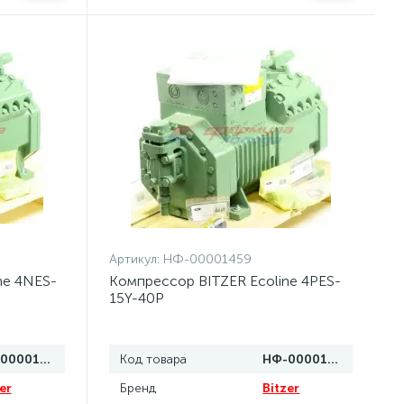
Артикул:
НФ-00001459
ne 4NES-
Компрессор BITZER Ecoline 4PES-
15Y-40P
НФ-00001452
Код товара
НФ-00001459
er
Бренд
Bitzer