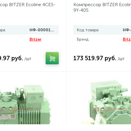
ор BITZER Ecoline 4CES-
Компрессор BITZER Ecoli
9Y-40S
ара
НФ-00001427
Код товара
Bitzer
Бренд
Bitz
9.97 руб.
173 519.97 руб.
/шт
/шт