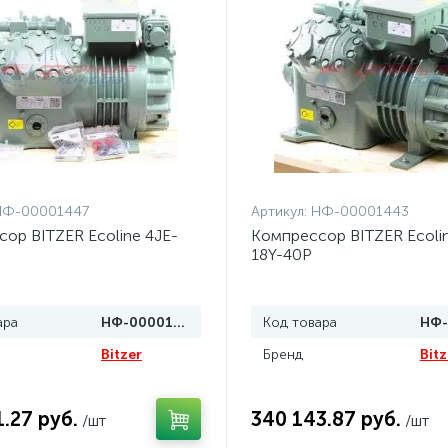
НФ-00001447
Артикул:
НФ-00001443
ор BITZER Ecoline 4JE-
Компрессор BITZER Ecoli
18Y-40P
ара
НФ-00001447
Код товара
Bitzer
Бренд
Bitz
1.27 руб.
340 143.87 руб.
/шт
/шт