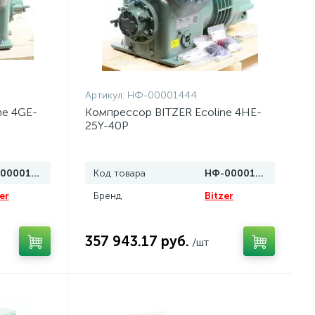
Артикул:
НФ-00001444
ne 4GE-
Компрессор BITZER Ecoline 4HE-
25Y-40P
НФ-00001439
Код товара
НФ-00001444
er
Бренд
Bitzer
357 943.17 руб.
/шт