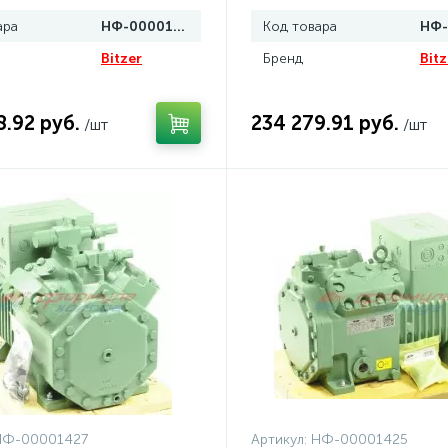
ара
НФ-00001458
Код товара
Bitzer
Бренд
Bitz
8.92 руб.
234 279.91 руб.
/шт
/шт
НФ-00001427
Артикул:
НФ-00001425