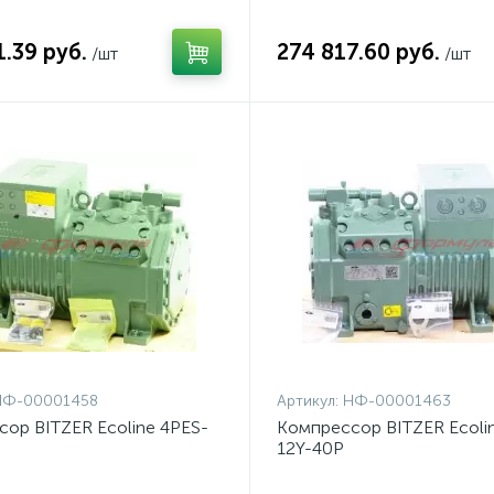
1.39 руб.
274 817.60 руб.
/шт
/шт
НФ-00001458
Артикул:
НФ-00001463
ор BITZER Ecoline 4PES-
Компрессор BITZER Ecoli
12Y-40P