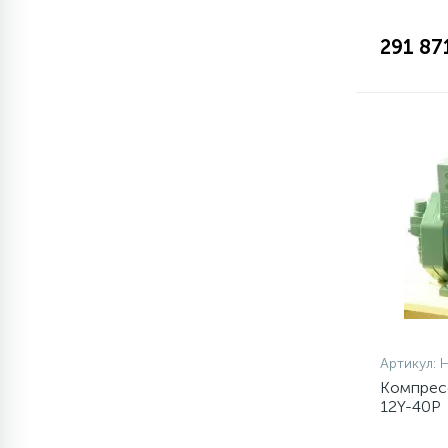
1
291 87
Противовесы
16
Пружины бака
44
Ребра барабана
147
Ремни привода
127
Ручки люка
33
Артикул:
Ручки переключения
Компресс
12Y-40P
94
Сальники барабана