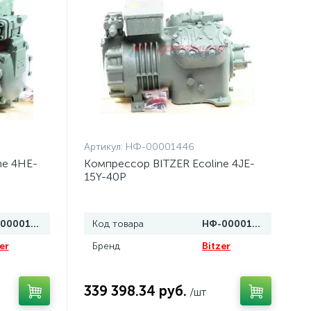
Артикул:
НФ-00001446
ne 4HE-
Компрессор BITZER Ecoline 4JE-
15Y-40P
НФ-00001443
Код товара
НФ-00001446
er
Бренд
Bitzer
339 398.34 руб.
/шт