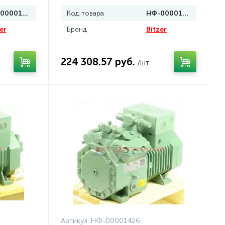
НФ-00001463
Код товара
НФ-00001465
er
Бренд
Bitzer
224 308.57 руб.
/шт
Артикул:
НФ-00001426