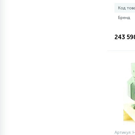
Код тов
77
Сливные насосы (помпы)
Бренд
45
243 59
Сливные фильтры
5
Смазки
15
Стекла люка
27
Суппорты (ступицы)
6
Таходатчики
ТЭНы (нагревательные
90
Артикул: