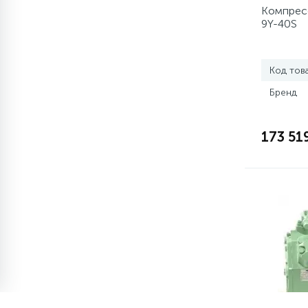
элементы)
Компресс
9Y-40S
12
Улитки помп
Код тов
12
Шкивы барабана
Бренд
9
Шланги залива
173 51
27
Шланги слива
20
Щетки двигателя
30
Электронные модули