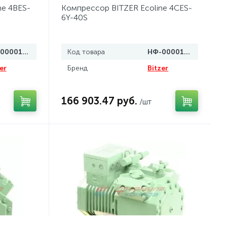
ne 4BES-
Компрессор BITZER Ecoline 4CES-
6Y-40S
НФ-00001425
Код товара
НФ-00001426
er
Бренд
Bitzer
166 903.47 руб.
/шт