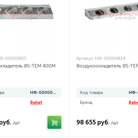
Ф-00000825
Артикул:
НФ-00000824
хладитель BS-TEM 400M
Воздухоохладитель BS-TE
ра
НФ-00000825
Код товара
Belief
Бренд
Beli
руб.
98 655 руб.
/шт
/шт