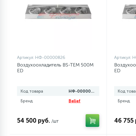
77
Сливные насосы (помпы)
45
Сливные фильтры
5
Смазки
Артикул:
НФ-00000826
Артикул:
Н
Воздухоохладитель BS-TEM 500M
Воздухоо
ED
ED
15
Стекла люка
Код товара
НФ-00000826
Код това
27
Суппорты (ступицы)
Бренд
Belief
Бренд
6
Таходатчики
54 500 руб.
46 755 
/шт
ТЭНы (нагревательные
90