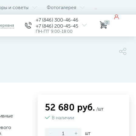
оры и советы
Фотогалерея
...
+7 (846) 300-46-46
0
деревня
+7 (846) 200-45-45
ПН-ПТ 9:00-18:00
52 680 руб.
/шт
тивные
В наличии
евого
.
-
+
шт