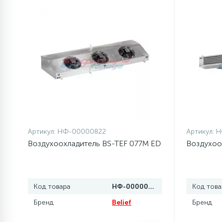
элементы)
12
Улитки помп
12
Шкивы барабана
9
Шланги залива
27
Шланги слива
Артикул:
НФ-00000822
Артикул:
Н
Воздухоохладитель BS-TEF 077M ED
Воздухоо
20
Щетки двигателя
Код товара
НФ-00000822
Код това
30
Электронные модули
Бренд
Belief
Бренд