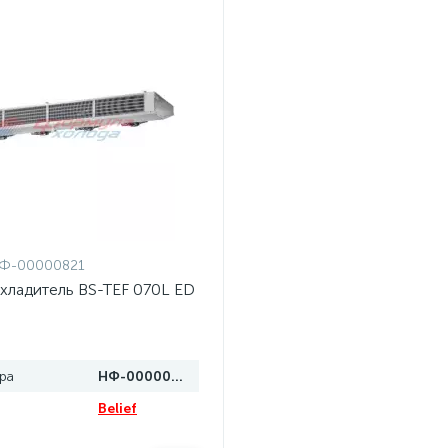
Ф-00000821
хладитель BS-TEF 070L ED
ра
НФ-00000821
Belief