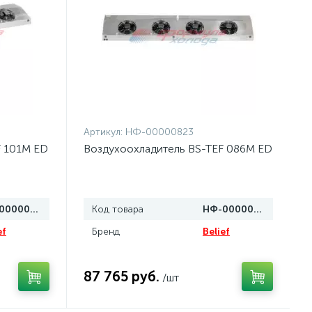
Артикул:
НФ-00000823
F 101M ED
Воздухоохладитель BS-TEF 086M ED
НФ-00000824
Код товара
НФ-00000823
ef
Бренд
Belief
87 765 руб.
/шт