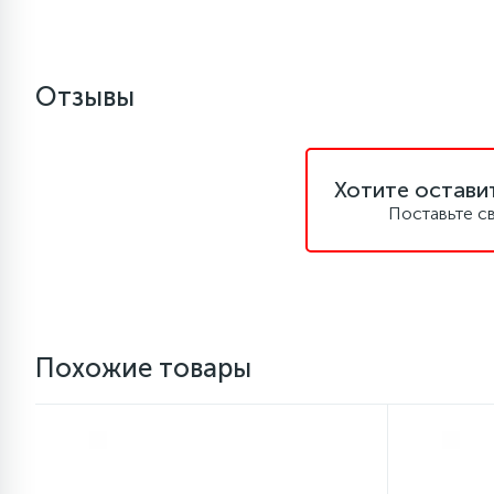
1
Противовесы
Отзывы
16
Пружины бака
44
Хотите остави
Ребра барабана
Поставьте с
147
Ремни привода
127
Ручки люка
Похожие товары
33
Ручки переключения
94
Сальники барабана