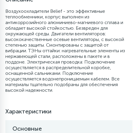
6
4
Воздухоохладители Belief - это эффективные
Шлейфы дверей
Панели управления
Фильтры осушители
теплообменники, корпус выполнен из
антикоррозийного алюминиево-магниевого сплава и
обладает высокой стойкостью. Безвреден для
87
3
Фильтры для воды
Патрубки
Фильтры разборные
окружающей среды. Двигатели вентиляторов:
высококачественные осевые вентиляторы, с высокой
степенью защиты. Смонтированы с защитой от
39
1
вибрации. ТЭНы оттайки: нагревательные элементы из
Вентили, проколки
Петли люка
Шаровые вентили
нержавеющей стали, расположены в пакете и в
поддоне. Электрическая проводка: Подключение
осуществляется в распределительной коробке,
2
Пластиковые изделия
Электрокомпоненты
оснащенной сальниками. Подключение
осуществляется водонепроницаемым кабелем. Все
материалы тщательно подобраны для обеспечения
22
Подшипники
высокой надежности.
2
Программаторы, таймеры
Характеристики
1
Основные
Противовесы