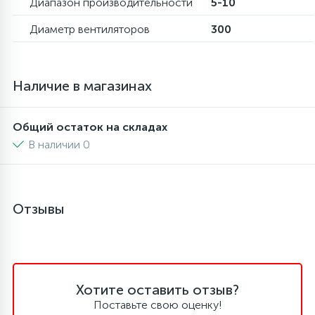
Диапазон производительности
5-10
Диаметр вентиляторов
300
45
Сливные фильтры
5
Наличие в магазинах
Смазки
15
Общий остаток на складах
Стекла люка
В наличии 0
27
Суппорты (ступицы)
Отзывы
6
Таходатчики
90
ТЭНы (нагревательные элементы)
Хотите оставить отзыв?
Поставьте свою оценку!
12
Улитки помп