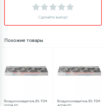
12
Шкивы барабана
Сделайте выбор!
9
Шланги залива
Похожие товары
27
Шланги слива
20
Щетки двигателя
30
Электронные модули
Воздухоохладитель BS-TEM
Воздухоохладитель BS-TEM
500M ED
400M ED