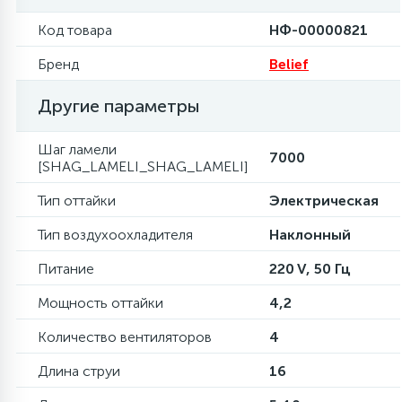
Код товара
НФ-00000821
16
Пружины бака
Бренд
Belief
44
Ребра барабана
Другие параметры
Шаг ламели
147
7000
Ремни привода
[SHAG_LAMELI_SHAG_LAMELI]
Тип оттайки
Электрическая
127
Ручки люка
Тип воздухоохладителя
Наклонный
Питание
220 V, 50 Гц
33
Ручки переключения
Мощность оттайки
4,2
94
Сальники барабана
Количество вентиляторов
4
Длина струи
16
77
Сливные насосы (помпы)