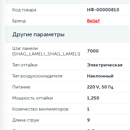
Код товара
НФ-00000810
16
Пружины бака
Бренд
Belief
44
Ребра барабана
Другие параметры
Шаг ламели
147
7000
Ремни привода
[SHAG_LAMELI_SHAG_LAMELI]
Тип оттайки
Электрическая
127
Ручки люка
Тип воздухоохладителя
Наклонный
Питание
220 V, 50 Гц
33
Ручки переключения
Мощность оттайки
1,250
94
Сальники барабана
Количество вентиляторов
1
Длина струи
9
77
Сливные насосы (помпы)