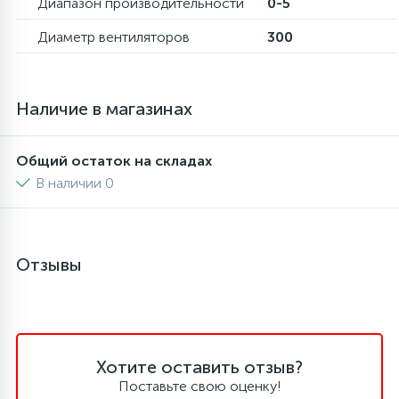
Диапазон производительности
0-5
Диаметр вентиляторов
300
45
Сливные фильтры
5
Наличие в магазинах
Смазки
15
Общий остаток на складах
Стекла люка
В наличии 0
27
Суппорты (ступицы)
Отзывы
6
Таходатчики
90
ТЭНы (нагревательные элементы)
Хотите оставить отзыв?
Поставьте свою оценку!
12
Улитки помп