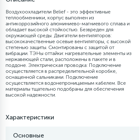
6
4
Воздухоохладители Belief - это эффективные
Шлейфы дверей
Панели управления
Фильтры осушители
теплообменники, корпус выполнен из
антикоррозийного алюминиево-магниевого сплава и
обладает высокой стойкостью. Безвреден для
87
3
Фильтры для воды
Патрубки
Фильтры разборные
окружающей среды. Двигатели вентиляторов:
высококачественные осевые вентиляторы, с высокой
степенью защиты. Смонтированы с защитой от
39
1
вибрации. ТЭНы оттайки: нагревательные элементы из
Вентили, проколки
Петли люка
Шаровые вентили
нержавеющей стали, расположены в пакете и в
поддоне. Электрическая проводка: Подключение
осуществляется в распределительной коробке,
2
Пластиковые изделия
Электрокомпоненты
оснащенной сальниками. Подключение
осуществляется водонепроницаемым кабелем. Все
материалы тщательно подобраны для обеспечения
22
Подшипники
высокой надежности.
2
Программаторы, таймеры
Характеристики
1
Основные
Противовесы