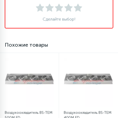
12
Шкивы барабана
Сделайте выбор!
9
Шланги залива
Похожие товары
27
Шланги слива
20
Щетки двигателя
30
Электронные модули
Воздухоохладитель BS-TEM
Воздухоохладитель BS-TEM
500M ED
400M ED