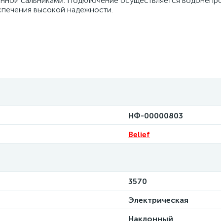
щенной сальниками. Подключение осуществляется водонеп
спечения высокой надежности.
НФ-00000803
Belief
3570
Электрическая
Наклонный