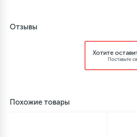
1
Противовесы
Отзывы
16
Пружины бака
44
Хотите остави
Ребра барабана
Поставьте с
147
Ремни привода
127
Ручки люка
Похожие товары
33
Ручки переключения
94
Сальники барабана