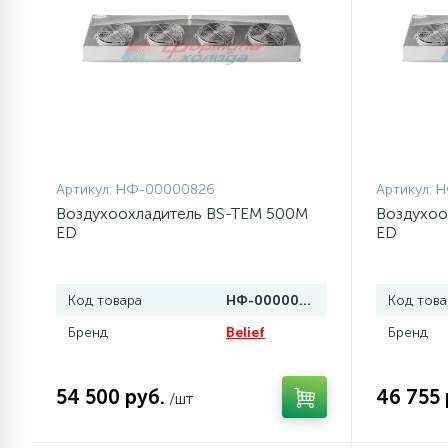
77
Сливные насосы (помпы)
45
Сливные фильтры
5
Смазки
Артикул:
НФ-00000826
Артикул:
Н
Воздухоохладитель BS-TEM 500M
Воздухоо
ED
ED
15
Стекла люка
Код товара
НФ-00000826
Код това
27
Суппорты (ступицы)
Бренд
Belief
Бренд
6
Таходатчики
54 500 руб.
46 755 
/шт
ТЭНы (нагревательные
90