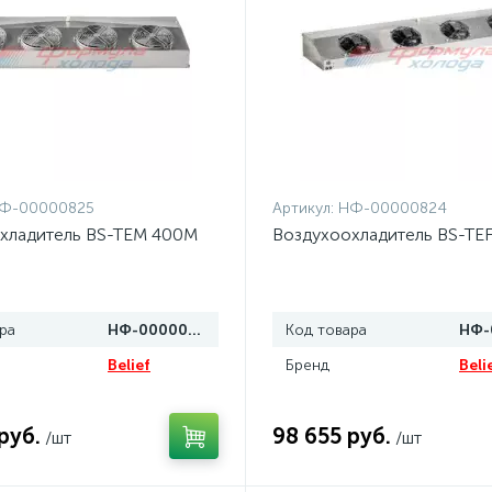
Ф-00000825
Артикул:
НФ-00000824
хладитель BS-TEM 400M
Воздухоохладитель BS-TE
ра
НФ-00000825
Код товара
Belief
Бренд
Beli
руб.
98 655 руб.
/шт
/шт