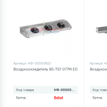
элементы)
12
Улитки помп
12
Шкивы барабана
9
Шланги залива
27
Шланги слива
Артикул:
НФ-00000822
Артикул:
Н
Воздухоохладитель BS-TEF 077M ED
Воздухоо
20
Щетки двигателя
Код товара
НФ-00000822
Код това
30
Электронные модули
Бренд
Belief
Бренд