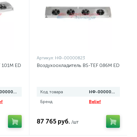
Артикул:
НФ-00000823
F 101M ED
Воздухоохладитель BS-TEF 086M ED
НФ-00000824
Код товара
НФ-00000823
ef
Бренд
Belief
87 765 руб.
/шт