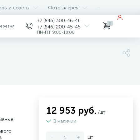
оры и советы
Фотогалерея
...
+7 (846) 300-46-46
0
деревня
+7 (846) 200-45-45
ПН-ПТ 9:00-18:00
12 953 руб.
/шт
тивные
В наличии
евого
.
-
+
шт