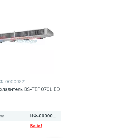
Ф-00000821
хладитель BS-TEF 070L ED
ра
НФ-00000821
Belief