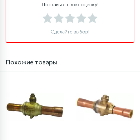
Поставьте свою оценку!
45
Сливные фильтры
Сделайте выбор!
5
Смазки
15
Стекла люка
Похожие товары
27
Суппорты (ступицы)
6
Таходатчики
90
ТЭНы (нагревательные элементы)
12
Улитки помп