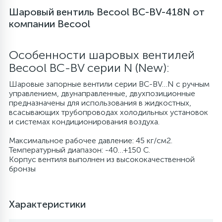
Шаровый вентиль Becool BC-BV-418N от
6
4
Шлейфы дверей
Панели управления
компании Becool
87
3
Особенности шаровых вентилей
Фильтры для воды
Патрубки
Becool BC-BV серии N (New):
39
1
Шаровые запорные вентили серии BC-BV…N с ручным
Вентили, проколки
Петли люка
управлением, двунаправленные, двухпозиционные
предназначены для использования в жидкостных,
всасывающих трубопроводах холодильных установок
2
Пластиковые изделия
и системах кондиционирования воздуха.
Максимальное рабочее давление: 45 кг/см2.
22
Температурный диапазон: -40…+150 С.
Подшипники
Корпус вентиля выполнен из высококачественной
бронзы
2
Программаторы, таймеры
Характеристики
1
Противовесы