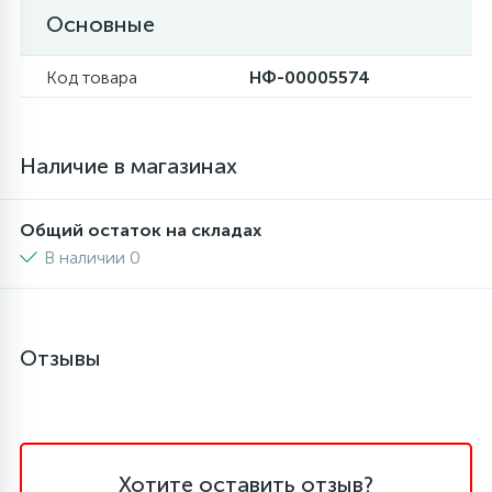
Основные
16
Пружины бака
Код товара
НФ-00005574
44
Ребра барабана
Наличие в магазинах
147
Ремни привода
Общий остаток на складах
В наличии 0
127
Ручки люка
33
Ручки переключения
Отзывы
94
Сальники барабана
77
Хотите оставить отзыв?
Сливные насосы (помпы)