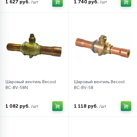
1 627 руб.
1 740 руб.
/шт
/шт
12
Шкивы барабана
9
Шланги залива
27
Шланги слива
20
Щетки двигателя
Шаровый вентиль Becool
Шаровый вентиль Becool
BC-BV-58N
BC-BV-58
30
Электронные модули
1 082 руб.
1 118 руб.
/шт
/шт