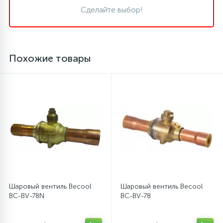
Сделайте выбор!
45
Сливные фильтры
5
Похожие товары
Смазки
15
Стекла люка
27
Суппорты (ступицы)
6
Таходатчики
90
Шаровый вентиль Becool
Шаровый вентиль Becool
ТЭНы (нагревательные элементы)
BC-BV-78N
BC-BV-78
12
Улитки помп