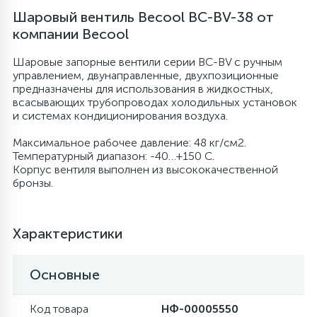
Шаровый вентиль Becool BC-BV-38 от
6
4
Шлейфы дверей
Панели управления
компании Becool
Шаровые запорные вентили серии BC-BV с ручным
87
3
управлением, двунаправленные, двухпозиционные
Фильтры для воды
Патрубки
предназначены для использования в жидкостных,
всасывающих трубопроводах холодильных установок
и системах кондиционирования воздуха.
39
1
Вентили, проколки
Петли люка
Максимальное рабочее давление: 48 кг/см2.
Температурный диапазон: -40…+150 С.
2
Пластиковые изделия
Корпус вентиля выполнен из высококачественной
бронзы.
22
Подшипники
Характеристики
2
Программаторы, таймеры
Основные
1
Противовесы
Код товара
НФ-00005550