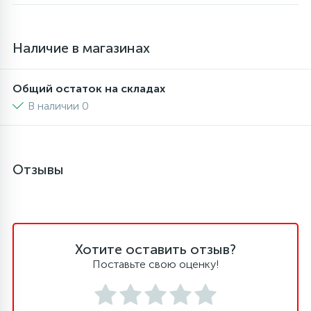
16
Пружины бака
Наличие в магазинах
44
Ребра барабана
Общий остаток на складах
В наличии 0
147
Ремни привода
127
Отзывы
Ручки люка
33
Ручки переключения
Хотите оставить отзыв?
94
Сальники барабана
Поставьте свою оценку!
77
Сливные насосы (помпы)