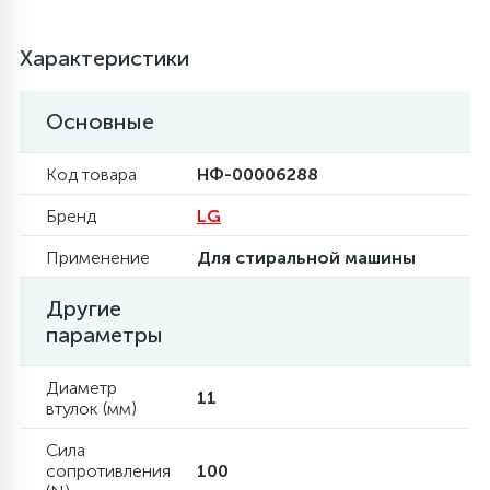
6
Шлейфы дверей
Фильтры осушители
Характеристики
3
Фильтры для воды
Фильтры разборные
Основные
Код товара
НФ-00006288
1
Вентили, проколки
Шаровые вентили
Бренд
LG
Применение
Для стиральной машины
Электрокомпоненты
Другие
параметры
Диаметр
11
втулок (мм)
Сила
сопротивления
100