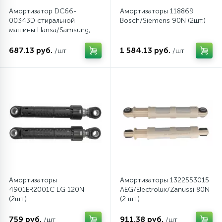
Амортизатор DC66-
Амортизаторы 118869
00343D стиральной
Bosch/Siemens 90N (2шт.)
машины Hansa/Samsung,
80N
687.13 руб.
1 584.13 руб.
/шт
/шт
Амортизаторы
Амортизаторы 1322553015
4901ER2001C LG 120N
AEG/Electrolux/Zanussi 80N
(2шт.)
(2 шт.)
759 руб.
911.38 руб.
/шт
/шт