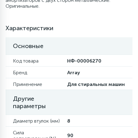
амортизаторов с двух сторон металлические.
Оригинальные.
6
Шлейфы дверей
Фильтры осушители
Характеристики
3
Фильтры для воды
Фильтры разборные
Основные
1
Вентили, проколки
Шаровые вентили
Код товара
НФ-00006270
Бренд
Array
Электрокомпоненты
Применение
Для стиральных машин
Другие
параметры
Диаметр втулок (мм)
8
Сила
90