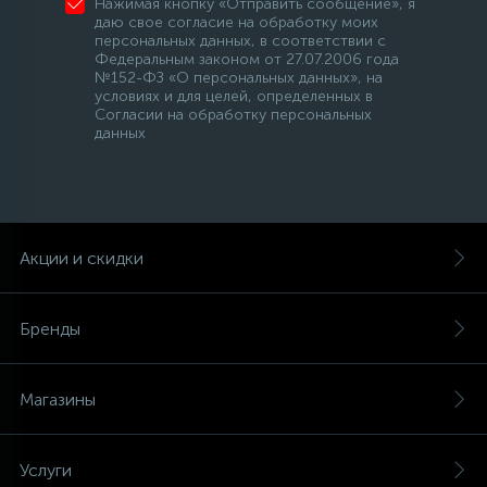
Нажимая кнопку «Отправить сообщение», я
даю свое согласие на обработку моих
персональных данных, в соответствии с
Федеральным законом от 27.07.2006 года
№152-ФЗ «О персональных данных», на
условиях и для целей, определенных в
Согласии на обработку персональных
данных
Акции и скидки
Бренды
Магазины
Услуги