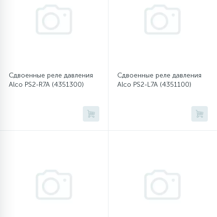
45
Сливные фильтры
5
Смазки
Сдвоенные реле давления
Сдвоенные реле давления
Alco PS2-R7A (4351300)
Alco PS2-L7A (4351100)
15
Стекла люка
27
Суппорты (ступицы)
6
Таходатчики
90
ТЭНы (нагревательные элементы)
12
Улитки помп