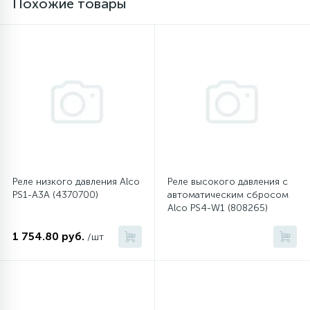
Похожие товары
16
Пружины бака
44
Ребра барабана
147
Ремни привода
127
Ручки люка
Реле низкого давления Alco
Реле высокого давления с
PS1-A3A (4370700)
автоматическим сбросом
33
Alco PS4-W1 (808265)
Ручки переключения
1 754.80 руб.
/шт
94
Сальники барабана
77
Сливные насосы (помпы)