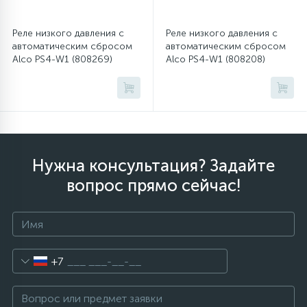
Реле низкого давления с
Реле низкого давления с
12
Шкивы барабана
автоматическим сбросом
автоматическим сбросом
Alco PS4-W1 (808269)
Alco PS4-W1 (808208)
9
Шланги залива
27
Шланги слива
Нужна консультация? Задайте
20
Щетки двигателя
вопрос прямо сейчас!
30
Электронные модули
+7