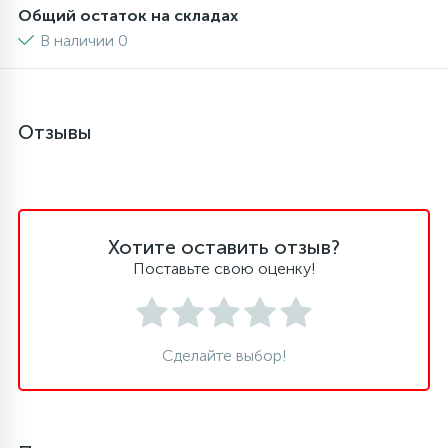
Общий остаток на складах
6
4
В наличии 0
Шлейфы дверей
Панели управления
87
3
Фильтры для воды
Патрубки
Отзывы
39
1
Вентили, проколки
Петли люка
2
Пластиковые изделия
Хотите оставить отзыв?
Поставьте свою оценку!
22
Подшипники
Сделайте выбор!
2
Программаторы, таймеры
1
Противовесы