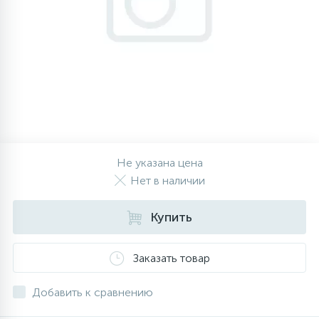
Зеркала инспекционные, телескопические
32
32
18
4
6
1
1
О магазине
Другие
Вентиляторы
Испарители
Зимние комплекты
Золотники, колпачки, порты
Датчики уровня (прессостаты)
SANHUA
Elitech
магниты
Инструмент для монтажа и ремонта
Манометрические станции, коллекторы,
23
16
4
1
Новости
Пластиковые части, полки, балконы
Компрессоры винтовые
Инструмент для ремонта
Двигатели
Eliwell
кондиционеров
манометры, мановакууметры
119
22
42
63
14
7
Обзоры и советы
Испарители
Датчики оттайки, дефростеры
Компрессоры поршневые герметичные
Компрессоры для кондиционеров
Дозаторы, бункеры
EVCO
Мультиметры, клещи измерительные
38
66
45
6
4
Фотогалерея
Датчики
Испарители, конденсаторы
Компрессоры поршневые полугерметичные
Конденсаторы пусковые
Колпачки для опрессовки магистрали
Клапаны подачи воды (КЭН)
Риммеры, фаскосниматели
Не указана цена
Нет в наличии
Компрессоры автокондиционеров,
51
2
7
9
Оплата и доставка
Реле для холодильников
Компрессоры ротационные
Кронштейны, решетки, козырьки
Клей для баков
Специальный инструмент
рефрижераторов
Купить
30
32
17
6
Контакты
Конденсаторы
Таймеры оттайки
Компрессоры спиральные
Медный фитинг
Кнопки
Термометры
Заказать товар
25
27
14
2
4
Добавить к сравнению
Кондиционеры
Трубка капиллярная
Конденсаторы
Обмотка трассы, скотч
Конденсаторы, сетевые фильтры
Течеискатели UV