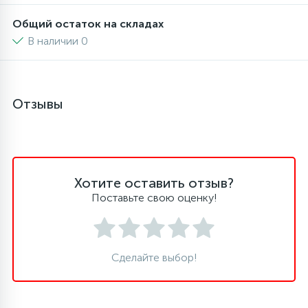
6
4
Общий остаток на складах
Шлейфы дверей
Панели управления
В наличии 0
87
3
Фильтры для воды
Патрубки
Отзывы
39
1
Вентили, проколки
Петли люка
2
Пластиковые изделия
Хотите оставить отзыв?
Поставьте свою оценку!
22
Подшипники
2
Программаторы, таймеры
Сделайте выбор!
1
Противовесы