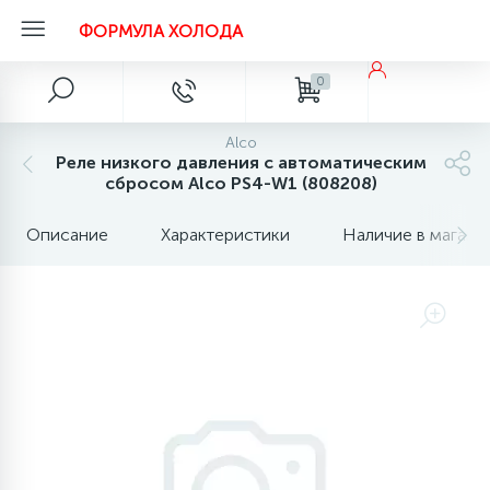
ФОРМУЛА ХОЛОДА
0
Главное меню
Запчасти для холодильников
Запчасти для холодильного оборудования
Запчасти для кондиционеров
Запчасти для автохолода
Запчасти для стиральных машин
Расходные материалы
Вентили типа Rotalock
Виброгасители
Катушки электромагнитные
Контроллеры, процессоры
Обратные клапаны
Регуляторы давления
Смотровые стекла
Соленоидные вентили
Теплоизоляция (труба, лист, лента, клей)
Терморегулирующие вентили
Фильтры антикислотные
Фильтры маслянные
Фильтры осушители
Фильтры разборные
Шаровые вентили
Электрокомпоненты
Инструмент
Alco
Автономные воздушные отопители с сертификатом соотв
20
32
70
68
24
18
12
18
41
17
14
14
16
3
2
8
8
8
4
6
1
Реле низкого давления с автоматическим
Главная
Becool
Becool
Alco
Alco
Alco
Кнопки, включатели, реле
Компрессоры
Вентиляторы
Адаптеры, гайки, штуцеры
Аксессуары
Масло холодильное
Becool
AKO
Becool
Becool
Becool
Becool
Armaflex
Carel
Becool
Alco
Вакуумные насосы
ТС 018/2011
сбросом Alco PS4-W1 (808208)
256
32
39
68
26
99
65
16
41
15
11
3
8
8
2
7
7
1
1
Описание
Характеристики
Наличие в магази
Акции и скидки
Вентиляторы
Frigopoint
Castel
Becool
Danfoss
Другие
Термостаты
Двигатели вентилятора
Вентили сервисные кондиционеров
Амортизаторы
Припой
Frigopoint
Danfoss
SANHUA
Castel
K-Flex
Danfoss
Becool
Becool
Becool
Becool
Вальцовки, разбортовки
Датчики давления, клапаны, термостаты, ТРВ,
133
115
38
38
10
26
97
18
96
15
19
2
6
Бренды
Danfoss
Danfoss
Danfoss
Фреон
Запчасти для компрессоров
Дренажные насосы, помпы
Барабаны, баки
Флюсы, тефлоновые герметики
Carel
SANHUA
Danfoss
Тилит
Emerson
Картриджи (вставки)
Весы фреоновые
клапаны компрессора
60
32
78
27
31
18
17
8
3
6
7
Магазины
Дефлекторы
Dixell
Hongsen
Фильтры
Запчасти для холодильных камер
Дренажный шланг
Блокировки люка (убл)
Фреон
Danfoss
Emerson
Sanhua
Горелки MAPP
Запчасти для холодильных, морозильных
130
37
27
18
61
11
5
7
5
1
Наши услуги
Запасные части для автономных отопителей
Honeywell
Тэны
Дюбели, шурупы, анкеры
Датчики температуры
Химия
Dixell
Sanhua
SANHUA
Горелки, посты, редукторы, технические газы
витрин, шкафов