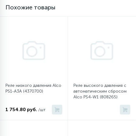
Похожие товары
16
Пружины бака
44
Ребра барабана
147
Ремни привода
127
Ручки люка
Реле низкого давления Alco
Реле высокого давления с
33
PS1-A3A (4370700)
автоматическим сбросом
Ручки переключения
Alco PS4-W1 (808265)
1 754.80 руб.
/шт
94
Сальники барабана
77
Сливные насосы (помпы)