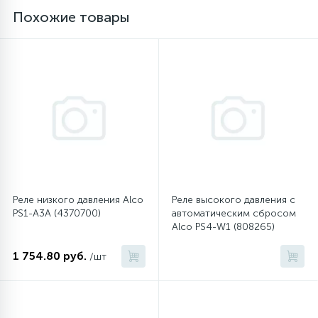
Похожие товары
16
Пружины бака
44
Ребра барабана
147
Ремни привода
127
Ручки люка
Реле низкого давления Alco
Реле высокого давления с
33
PS1-A3A (4370700)
автоматическим сбросом
Ручки переключения
Alco PS4-W1 (808265)
1 754.80 руб.
/шт
94
Сальники барабана
77
Сливные насосы (помпы)