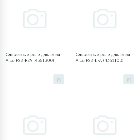
45
Сливные фильтры
5
Смазки
Сдвоенные реле давления
Сдвоенные реле давления
15
Стекла люка
Alco PS2-R7A (4351300)
Alco PS2-L7A (4351100)
27
Суппорты (ступицы)
6
Таходатчики
90
ТЭНы (нагревательные элементы)
12
Улитки помп