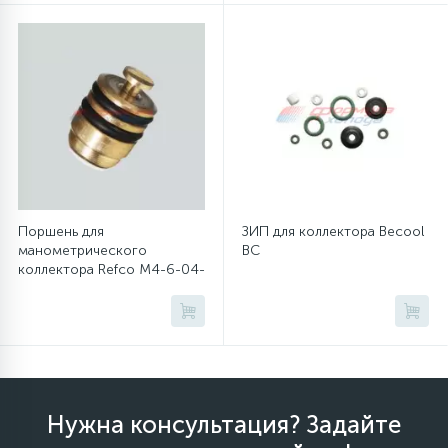
12
Шкивы барабана
9
Шланги залива
27
Шланги слива
Поршень для
ЗИП для коллектора Becool
20
манометрического
BC
Щетки двигателя
коллектора Refco M4-6-04-
R (4662624)
30
Электронные модули
Нужна консультация? Задайте