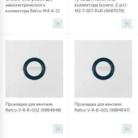
манометрического
коллектора (компл. 2 шт.)
коллектора Refco M4-6-11
M2-7-SET-R+B (4687079)
45
(4491018)
Сливные фильтры
5
Смазки
15
Стекла люка
27
Суппорты (ступицы)
6
Таходатчики
Прокладка для вентиля
Прокладка для вентиля
Refco V-R-R-002 (9884848)
Refco V-R-B-001 (9884847)
90
ТЭНы (нагревательные элементы)
12
Улитки помп