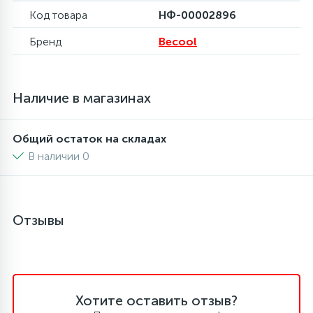
Код товара
НФ-00002896
6
4
Шлейфы дверей
Панели управления
Фильтры осушители
Бренд
Becool
87
3
Фильтры для воды
Патрубки
Фильтры разборные
Наличие в магазинах
39
1
Вентили, проколки
Петли люка
Шаровые вентили
Общий остаток на складах
В наличии 0
2
Пластиковые изделия
Электрокомпоненты
22
Подшипники
Отзывы
2
Программаторы, таймеры
1
Хотите оставить отзыв?
Противовесы