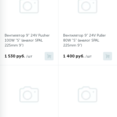
45
Сливные фильтры
5
Смазки
Вентилятор 9" 24V Pusher
Вентилятор 9" 24V Puller
100W "S" (аналог SPAL
80W "S" (аналог SPAL
225mm 9")
225mm 9")
15
Стекла люка
1 530 руб.
1 400 руб.
/шт
/шт
27
Суппорты (ступицы)
6
Таходатчики
90
ТЭНы (нагревательные элементы)
12
Улитки помп