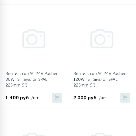
16
Пружины бака
44
Ребра барабана
147
Ремни привода
127
Вентилятор 9" 24V Pusher
Вентилятор 9" 24V Pusher
Ручки люка
80W "S" (аналог SPAL
120W "S" (аналог SPAL
225mm 9")
225mm 9")
33
Ручки переключения
1 400 руб.
2 000 руб.
/шт
/шт
94
Сальники барабана
77
Сливные насосы (помпы)