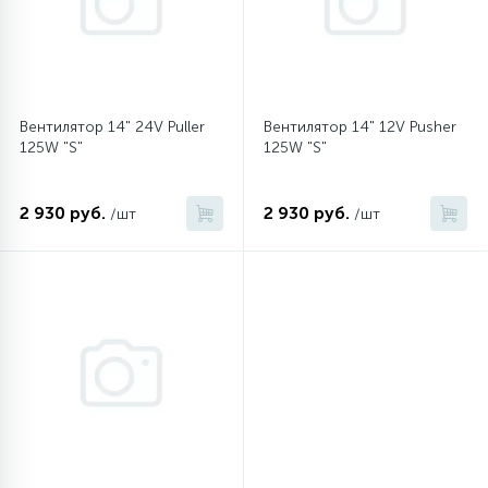
45
Сливные фильтры
5
Вентилятор 14" 24V Puller
Вентилятор 14" 12V Pusher
Смазки
125W "S"
125W "S"
15
Стекла люка
2 930 руб.
2 930 руб.
/шт
/шт
27
Суппорты (ступицы)
6
Таходатчики
90
ТЭНы (нагревательные элементы)
12
Улитки помп