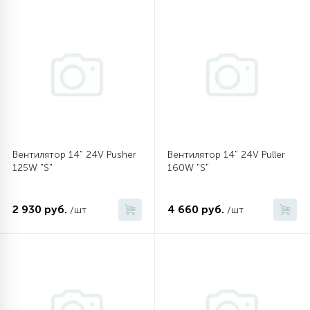
16
Пружины бака
44
Ребра барабана
147
Ремни привода
Вентилятор 14" 24V Pusher
Вентилятор 14" 24V Puller
127
125W "S"
160W "S"
Ручки люка
33
2 930 руб.
4 660 руб.
/шт
/шт
Ручки переключения
94
Сальники барабана
77
Сливные насосы (помпы)