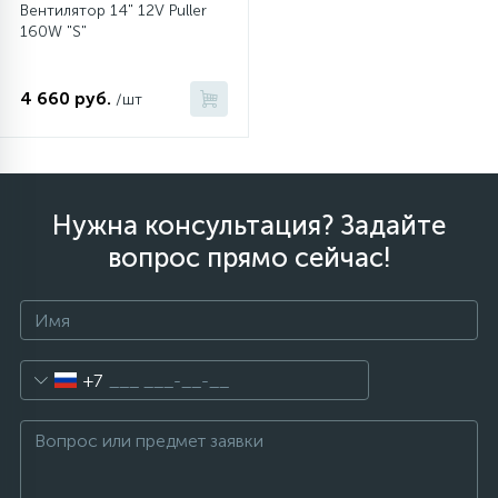
Вентилятор 14" 12V Puller
160W "S"
12
Шкивы барабана
4 660 руб.
/шт
9
Шланги залива
27
Шланги слива
Нужна консультация? Задайте
вопрос прямо сейчас!
20
Щетки двигателя
30
Электронные модули
+7