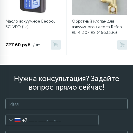
Масло вакуумное Becool
Обратный клапан для
BC-VPO (1л)
вакуумного насоса Refco
RL-4-307-RS (4663336)
727.60 руб.
/шт
Нужна консультация? Задайте
вопрос прямо сейчас!
+7