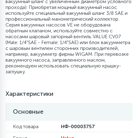
вакуумный шланг с увеличенным диаметром условного
прохода). Приобретая мощный вакуумный насос
используйте специальный вакуумный шланг 3/8 SAE и
45
Сливные фильтры
профессиональный манометрический коллектор.
Серия вакуумных насосов VE не оборудована
обратным клапаном, используйте совместно с
5
насосами шаровый запорный вентиль VALUE CV07
Смазки
(Male: 1/4"SAE - Female: 1/4"SAE) или блок вакуумметра
с шаровым вентилем сторонних производителей,
например, вакуумметр фирмы WIGAM. При перевозке
15
Стекла люка
вакуумного насоса, заправленного маслом,
рекомендуем использовать специальную крышку-
заглушку.
27
Суппорты (ступицы)
Характеристики
6
Таходатчики
Основные
90
ТЭНы (нагревательные элементы)
Код товара
НФ-00003757
12
Улитки помп