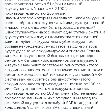
производительностью 51 л/мин и мощный
двухступенчатый насос VE-2100N
16
Пружины бака
производительностью 283 л/мин.
Главный вопрос который нам задают: Какой вакуумный
насос выбрать одноступенчатый или двухступенчатый
44
и насколько он должен быть производительным?
Ребра барабана
Одноступенчатый насос имеет одну ступень сжатия, а
двухступенчатый две, от количества этих ступеней
зависит глубина вакуума, чем глубже вакуум, тем
147
Ремни привода
больше неконденсируемых газов и водяных паров
будет удалено из вакууммируемой системы. Если вы
занимаетесь установкой бытовых кондиционеров,
127
ремонтом бытовых холодильников или вакуумной
Ручки люка
инфузией вам будет достаточно одноступенчатого
вакуумного насоса, если вы занимаетесь монтажем и
ремонтом холодильной техники или установкой VRV
33
Ручки переключения
систем вам не обойтись без двухступенчатого
вакуумного насоса производительностью от 100 л/
мин. Следует понимать что вакуумные насосы
94
Сальники барабана
производительностью 100 лит/мин и более являются
профессиональными и имеют сдвоенный входной
резьбовой штуцер: под резьбу ¼ SAE (стандартный
77
холодильный шланг) и 3/8 SAE (под специальный
Сливные насосы (помпы)