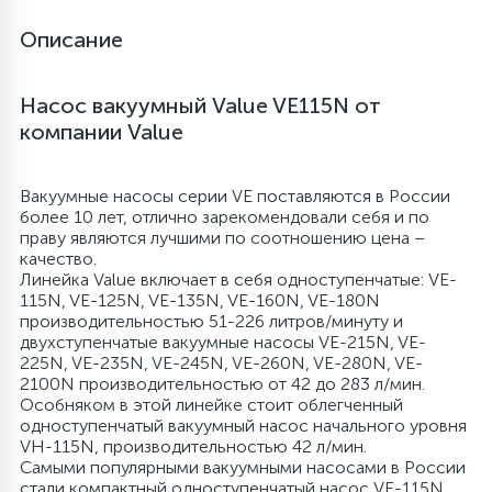
Описание
6
4
Шлейфы дверей
Панели управления
Фильтры осушители
Насос вакуумный Value VE115N от
87
3
Фильтры для воды
Патрубки
Фильтры разборные
компании Value
39
1
Вентили, проколки
Петли люка
Шаровые вентили
Вакуумные насосы серии VE поставляются в России
более 10 лет, отлично зарекомендовали себя и по
праву являются лучшими по соотношению цена –
2
качество.
Пластиковые изделия
Электрокомпоненты
Линейка Value включает в себя одноступенчатые: VE-
115N, VE-125N, VE-135N, VE-160N, VE-180N
производительностью 51-226 литров/минуту и
22
Подшипники
двухступенчатые вакуумные насосы VE-215N, VE-
225N, VE-235N, VE-245N, VE-260N, VE-280N, VE-
2100N производительностью от 42 до 283 л/мин.
2
Программаторы, таймеры
Особняком в этой линейке стоит облегченный
одноступенчатый вакуумный насос начального уровня
VH-115N, производительностью 42 л/мин.
1
Самыми популярными вакуумными насосами в России
Противовесы
стали компактный одноступенчатый насос VE-115N