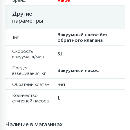
Бренд
Value
Другие
12
Шкивы барабана
параметры
Вакуумный насос без
9
Тип
Шланги залива
обратного клапана
Скорость
27
51
Шланги слива
вакуума, л/мин
Предел
Вакуумный насос
20
взвешивания, кг
Щетки двигателя
Обратный клапан
нет
30
Электронные модули
Количество
1
ступеней насоса
Наличие в магазинах