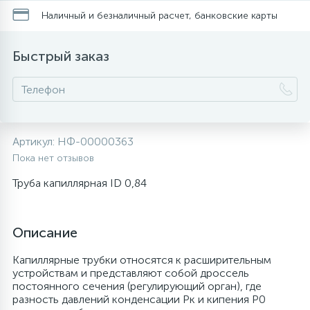
Наличный и безналичный расчет, банковские карты
20
28
48
6
Перфолента, траверса
Уплотнительные кольца, сальники
Крестовины
Соленоидные вентили
Течеискатели электронные
Быстрый заказ
24
56
15
2
Фильтры-осушители/Маслоотделители
Провод, кабель, гофра
Крышки
Теплоизоляция (труба, лист, лента, клей)
Трубогибы
20
16
16
Пульты универсальные, платы управления
Фитинг
Крючки люка
Терморегулирующие вентили
Труборасширители
Артикул:
НФ-00000363
Фреон для автокондиционеров и
20
1
Пока нет отзывов
Теплоизоляция
Люки в сборе
Труба медная (бухтовая)
Труборезы
рефрижераторов
Труба капиллярная ID 0,84
188
Труба алюминиевая
Шланги (фреонопроводы)
Манжеты люка
Труба медная (хлысты)
Шланги зарядные
Описание
5
Труба медная
Ножки
Фильтры антикислотные
Капиллярные трубки относятся к расширительным
устройствам и представляют собой дроссель
постоянного сечения (регулирующий орган), где
44
7
Фреон для кондиционеров
Обода, рамки люка
Фильтры маслянные
разность давлений конденсации Рк и кипения Р0