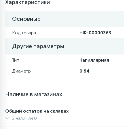
Характеристики
16
Пружины бака
Основные
44
Код товара
НФ-00000363
Ребра барабана
Другие параметры
147
Ремни привода
Тип
Капиллярная
127
Ручки люка
Диаметр
0.84
33
Ручки переключения
Наличие в магазинах
94
Сальники барабана
Общий остаток на складах
В наличии 0
77
Сливные насосы (помпы)