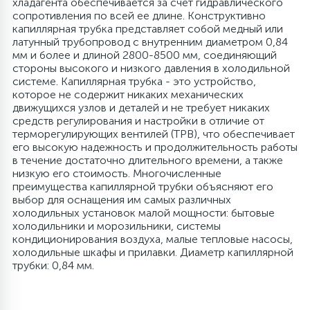
хладагента обеспечивается за счет гидравлического
сопротивления по всей ее длине. Конструктивно
4
капиллярная трубка представляет собой медный или
Панели управления
Фильтры осушители
латунный трубопровод с внутренним диаметром 0,84
мм и более и длиной 2800-8500 мм, соединяющий
стороны высокого и низкого давления в холодильной
87
Патрубки
Фильтры разборные
системе. Капиллярная трубка - это устройство,
которое не содержит никаких механических
движущихся узлов и деталей и не требует никаких
39
Петли люка
Шаровые вентили
средств регулирования и настройки в отличие от
терморегулирующих вентилей (ТРВ), что обеспечивает
его высокую надежность и продолжительность работы
2
в течение достаточно длительного времени, а также
Пластиковые изделия
Электрокомпоненты
низкую его стоимость. Многочисленные
преимущества капиллярной трубки объясняют его
выбор для оснащения им самых различных
22
Подшипники
холодильных установок малой мощности: бытовые
холодильники и морозильники, системы
кондиционирования воздуха, малые тепловые насосы,
2
холодильные шкафы и прилавки. Диаметр капиллярной
Программаторы, таймеры
трубки: 0,84 мм.
1
Противовесы