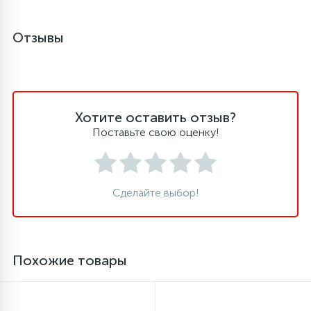
45
Отзывы
Сливные фильтры
5
Смазки
Хотите оставить отзыв?
15
Стекла люка
Поставьте свою оценку!
27
Суппорты (ступицы)
Сделайте выбор!
6
Таходатчики
Похожие товары
90
ТЭНы (нагревательные элементы)
12
Улитки помп