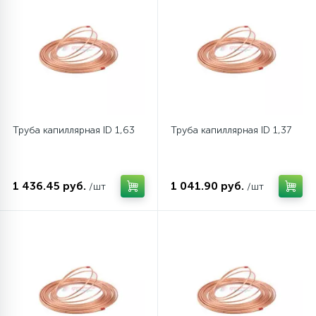
12
Шкивы барабана
9
Шланги залива
27
Труба капиллярная ID 1,63
Труба капиллярная ID 1,37
Шланги слива
20
Щетки двигателя
1 436.45 руб.
1 041.90 руб.
/шт
/шт
30
Электронные модули