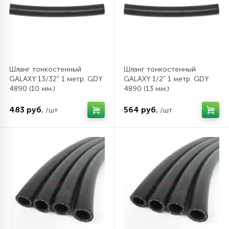
45
Сливные фильтры
5
Смазки
Шланг тонкостенный
Шланг тонкостенный
GALAXY 13/32" 1 метр. GDY
GALAXY 1/2" 1 метр. GDY
4890 (10 мм.)
4890 (13 мм.)
15
Стекла люка
483 руб.
564 руб.
/шт
/шт
27
Суппорты (ступицы)
6
Таходатчики
90
ТЭНы (нагревательные элементы)
12
Улитки помп