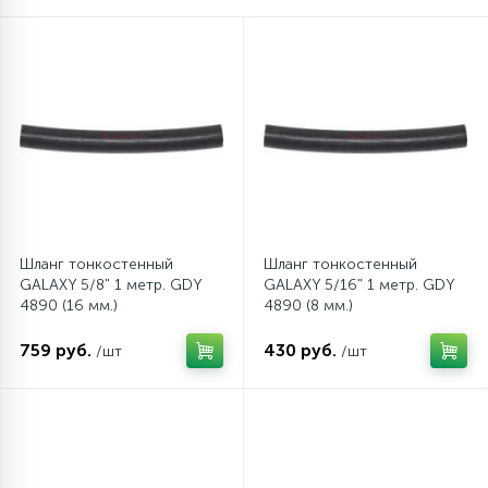
16
Пружины бака
44
Ребра барабана
147
Ремни привода
127
Шланг тонкостенный
Шланг тонкостенный
Ручки люка
GALAXY 5/8" 1 метр. GDY
GALAXY 5/16" 1 метр. GDY
4890 (16 мм.)
4890 (8 мм.)
33
Ручки переключения
759 руб.
430 руб.
/шт
/шт
94
Сальники барабана
77
Сливные насосы (помпы)