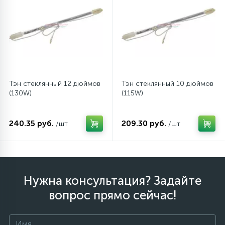
12
Шкивы барабана
9
Шланги залива
Тэн стеклянный 12 дюймов
Тэн стеклянный 10 дюймов
27
(130W)
(115W)
Шланги слива
240.35 руб.
209.30 руб.
/шт
/шт
20
Щетки двигателя
30
Электронные модули
Нужна консультация? Задайте
вопрос прямо сейчас!