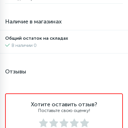
4
Панели управления
Фильтры осушители
Наличие в магазинах
87
Патрубки
Фильтры разборные
Общий остаток на складах
В наличии 0
39
Петли люка
Шаровые вентили
2
Пластиковые изделия
Электрокомпоненты
Отзывы
22
Подшипники
2
Хотите оставить отзыв?
Программаторы, таймеры
Поставьте свою оценку!
1
Противовесы