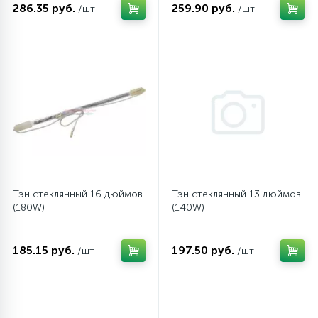
286.35 руб.
259.90 руб.
/шт
/шт
45
Сливные фильтры
5
Смазки
15
Стекла люка
27
Суппорты (ступицы)
Тэн стеклянный 16 дюймов
Тэн стеклянный 13 дюймов
(180W)
(140W)
6
Таходатчики
185.15 руб.
197.50 руб.
/шт
/шт
90
ТЭНы (нагревательные элементы)
12
Улитки помп