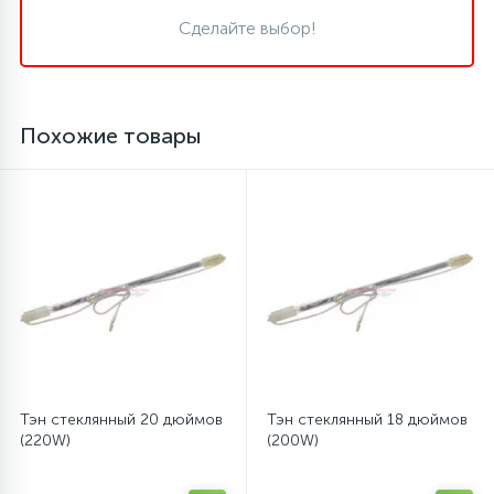
Сделайте выбор!
16
Пружины бака
44
Ребра барабана
Похожие товары
147
Ремни привода
127
Ручки люка
33
Ручки переключения
94
Сальники барабана
Тэн стеклянный 20 дюймов
Тэн стеклянный 18 дюймов
(220W)
(200W)
77
Сливные насосы (помпы)