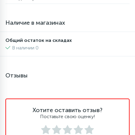
4
Панели управления
Фильтры осушители
Наличие в магазинах
87
Патрубки
Фильтры разборные
Общий остаток на складах
В наличии 0
39
Петли люка
Шаровые вентили
2
Пластиковые изделия
Электрокомпоненты
Отзывы
22
Подшипники
2
Хотите оставить отзыв?
Программаторы, таймеры
Поставьте свою оценку!
1
Противовесы