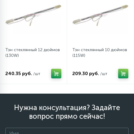
12
Шкивы барабана
9
Шланги залива
Тэн стеклянный 12 дюймов
Тэн стеклянный 10 дюймов
27
(130W)
(115W)
Шланги слива
240.35 руб.
209.30 руб.
/шт
/шт
20
Щетки двигателя
30
Электронные модули
Нужна консультация? Задайте
вопрос прямо сейчас!