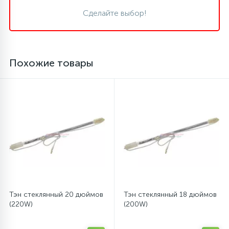
Сделайте выбор!
16
Пружины бака
44
Ребра барабана
Похожие товары
147
Ремни привода
127
Ручки люка
33
Ручки переключения
94
Сальники барабана
Тэн стеклянный 20 дюймов
Тэн стеклянный 18 дюймов
(220W)
(200W)
77
Сливные насосы (помпы)