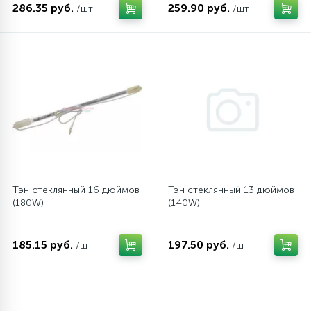
286.35 руб.
259.90 руб.
/шт
/шт
45
Сливные фильтры
5
Смазки
15
Стекла люка
27
Суппорты (ступицы)
Тэн стеклянный 16 дюймов
Тэн стеклянный 13 дюймов
(180W)
(140W)
6
Таходатчики
185.15 руб.
197.50 руб.
/шт
/шт
90
ТЭНы (нагревательные элементы)
12
Улитки помп