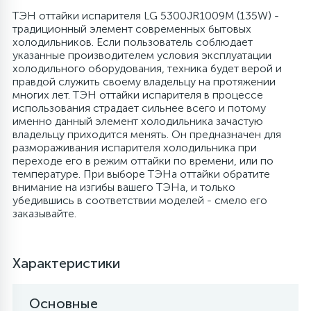
ТЭН оттайки испарителя LG 5300JR1009M (135W) -
4
традиционный элемент современных бытовых
Панели управления
Фильтры осушители
холодильников. Если пользователь соблюдает
указанные производителем условия эксплуатации
холодильного оборудования, техника будет верой и
87
Патрубки
Фильтры разборные
правдой служить своему владельцу на протяжении
многих лет. ТЭН оттайки испарителя в процессе
использования страдает сильнее всего и потому
39
Петли люка
Шаровые вентили
именно данный элемент холодильника зачастую
владельцу приходится менять. Он предназначен для
размораживания испарителя холодильника при
2
переходе его в режим оттайки по времени, или по
Пластиковые изделия
Электрокомпоненты
температуре. При выборе ТЭНа оттайки обратите
внимание на изгибы вашего ТЭНа, и только
убедившись в соответствии моделей - смело его
22
Подшипники
заказывайте.
2
Программаторы, таймеры
Характеристики
1
Противовесы
Основные