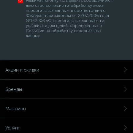
Нажимая кнопку «Отправить сообщение», я
даю свое согласие на обработку моих
персональных данных, в соответствии с
Федеральным законом от 27.07.2006 года
№152-ФЗ «О персональных данных», на
условиях и для целей, определенных в
Согласии на обработку персональных
данных
Акции и скидки
Бренды
Магазины
Услуги