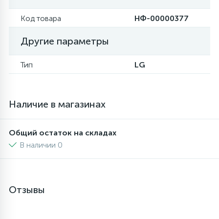
Код товара
НФ-00000377
16
Пружины бака
Другие параметры
44
Ребра барабана
Тип
LG
147
Ремни привода
Наличие в магазинах
127
Ручки люка
Общий остаток на складах
В наличии 0
33
Ручки переключения
94
Сальники барабана
Отзывы
77
Сливные насосы (помпы)