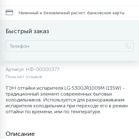
20
28
48
6
Перфолента, траверса
Уплотнительные кольца, сальники
Крестовины
Соленоидные вентили
Течеискатели электронные
Наличный и безналичный расчет, банковские карты
24
56
15
2
Быстрый заказ
Фильтры-осушители/Маслоотделители
Провод, кабель, гофра
Крышки
Теплоизоляция (труба, лист, лента, клей)
Трубогибы
20
16
16
Пульты универсальные, платы управления
Фитинг
Крючки люка
Терморегулирующие вентили
Труборасширители
Фреон для автокондиционеров и
20
1
Артикул:
НФ-00000377
Теплоизоляция
Люки в сборе
Труба медная (бухтовая)
Труборезы
рефрижераторов
Пока нет отзывов
ТЭН оттайки испарителя LG 5300JR1009M (135W) -
188
Труба алюминиевая
Шланги (фреонопроводы)
Манжеты люка
Труба медная (хлысты)
Шланги зарядные
традиционный элемент современных бытовых
холодильников. Используется для размораживания
испарителя холодильника при переходе его в режим
5
оттайки по времени, или по температуре.
Труба медная
Ножки
Фильтры антикислотные
44
7
Фреон для кондиционеров
Обода, рамки люка
Фильтры маслянные
Описание