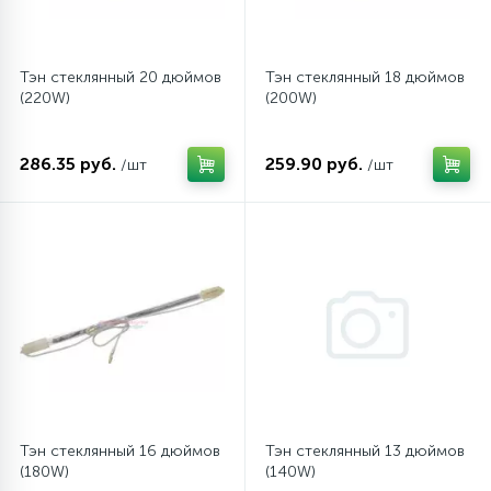
12
Шкивы барабана
Тэн стеклянный 20 дюймов
Тэн стеклянный 18 дюймов
(220W)
(200W)
9
Шланги залива
286.35 руб.
259.90 руб.
/шт
/шт
27
Шланги слива
20
Щетки двигателя
30
Электронные модули
Тэн стеклянный 16 дюймов
Тэн стеклянный 13 дюймов
(180W)
(140W)