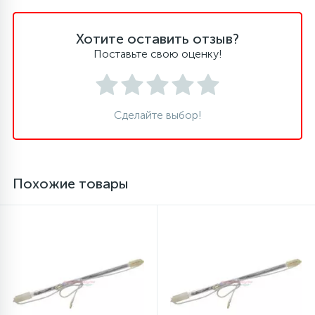
45
Хотите оставить отзыв?
Сливные фильтры
Поставьте свою оценку!
5
Смазки
Сделайте выбор!
15
Стекла люка
27
Суппорты (ступицы)
Похожие товары
6
Таходатчики
90
ТЭНы (нагревательные элементы)
12
Улитки помп