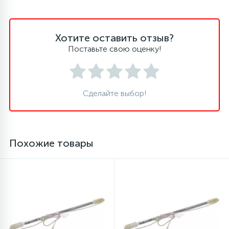
45
Сливные фильтры
Хотите оставить отзыв?
Поставьте свою оценку!
5
Смазки
15
Сделайте выбор!
Стекла люка
27
Суппорты (ступицы)
Похожие товары
6
Таходатчики
90
ТЭНы (нагревательные элементы)
12
Улитки помп