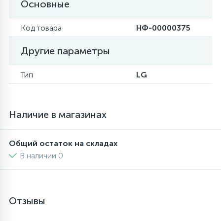
Основные
16
Пружины бака
Код товара
НФ-00000375
Другие параметры
44
Ребра барабана
Тип
LG
147
Ремни привода
Наличие в магазинах
127
Ручки люка
Общий остаток на складах
33
Ручки переключения
В наличии 0
94
Сальники барабана
Отзывы
77
Сливные насосы (помпы)