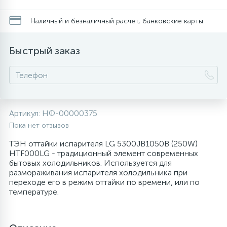
20
28
48
6
Перфолента, траверса
Уплотнительные кольца, сальники
Крестовины
Соленоидные вентили
Течеискатели электронные
Наличный и безналичный расчет, банковские карты
24
56
15
2
Быстрый заказ
Фильтры-осушители/Маслоотделители
Провод, кабель, гофра
Крышки
Теплоизоляция (труба, лист, лента, клей)
Трубогибы
20
16
16
Пульты универсальные, платы управления
Фитинг
Крючки люка
Терморегулирующие вентили
Труборасширители
Фреон для автокондиционеров и
20
1
Артикул:
НФ-00000375
Теплоизоляция
Люки в сборе
Труба медная (бухтовая)
Труборезы
рефрижераторов
Пока нет отзывов
ТЭН оттайки испарителя LG 5300JB1050B (250W)
188
Труба алюминиевая
Шланги (фреонопроводы)
Манжеты люка
Труба медная (хлысты)
Шланги зарядные
HTF000LG - традиционный элемент современных
бытовых холодильников. Используется для
размораживания испарителя холодильника при
5
переходе его в режим оттайки по времени, или по
Труба медная
Ножки
Фильтры антикислотные
температуре.
44
7
Фреон для кондиционеров
Обода, рамки люка
Фильтры маслянные