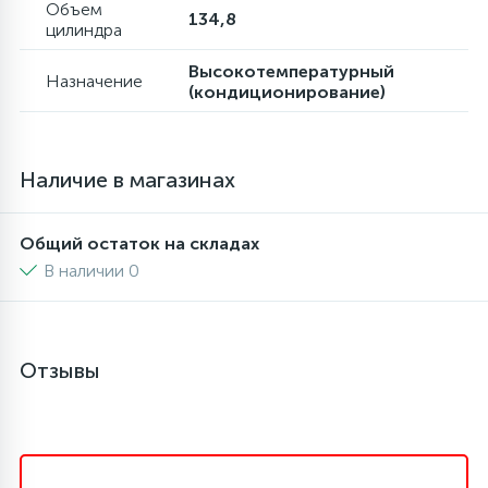
Объем
134,8
цилиндра
45
Сливные фильтры
Высокотемпературный
Назначение
(кондиционирование)
5
Смазки
Наличие в магазинах
15
Стекла люка
Общий остаток на складах
27
В наличии 0
Суппорты (ступицы)
6
Таходатчики
Отзывы
90
ТЭНы (нагревательные элементы)
12
Улитки помп