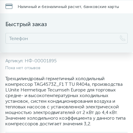
Наличный и безналичный расчет, банковские карты
20
28
48
13
6
Термопредохранители
Перфолента, траверса
Уплотнительные кольца, сальники
Крестовины
Соленоидные вентили
Течеискатели электронные
Быстрый заказ
24
56
15
2
5
Фильтры-осушители/Маслоотделители
Заслонки
Провод, кабель, гофра
Крышки
Теплоизоляция (труба, лист, лента, клей)
Трубогибы
20
16
16
6
Лотки (поддоны) для сбора конденсата
Пульты универсальные, платы управления
Фитинг
Крючки люка
Терморегулирующие вентили
Труборасширители
Артикул:
НФ-00001895
Фреон для автокондиционеров и
20
5
1
Пока нет отзывов
Лампы, защитные коробы
Теплоизоляция
Люки в сборе
Труба медная (бухтовая)
Труборезы
рефрижераторов
Трехцилиндровый герметичный холодильный
компрессор TAG4573Z_F1 T TU R404a, производства
188
4
Модули управления
Труба алюминиевая
Шланги (фреонопроводы)
Манжеты люка
Труба медная (хлысты)
Шланги зарядные
LUnite Hermetique Tecumseh Europe для торговых
средне- и высокотемпературных холодильных
установок, систем кондиционирования воздуха и
7
5
тепловых насосов с установленной электрической
Ручки для холодильника
Труба медная
Ножки
Фильтры антикислотные
мощностью электродвигателей от 2 кВт до 4,4 кВт.
Значение холодильного коэффициента у данного типа
компрессоров достигает значения 3,2.
44
7
7
Уплотнительная резина
Фреон для кондиционеров
Обода, рамки люка
Фильтры маслянные