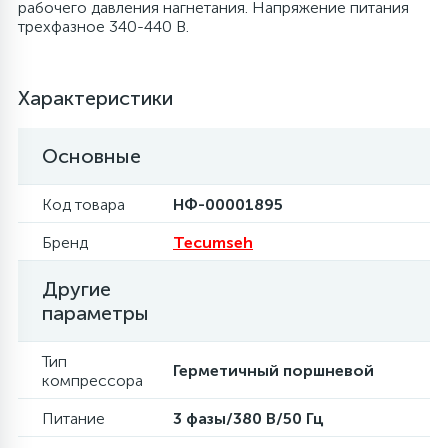
рабочего давления нагнетания. Напряжение питания
трехфазное 340-440 В.
16
Пружины бака
Характеристики
44
Ребра барабана
Основные
147
Ремни привода
Код товара
НФ-00001895
127
Бренд
Tecumseh
Ручки люка
Другие
33
Ручки переключения
параметры
Тип
94
Герметичный поршневой
Сальники барабана
компрессора
Питание
3 фазы/380 В/50 Гц
77
Сливные насосы (помпы)