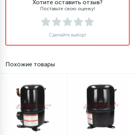
Хотите оставить отзыв?
Поставьте свою оценку!
12
Шкивы барабана
Сделайте выбор!
9
Шланги залива
27
Шланги слива
Похожие товары
20
Щетки двигателя
30
Электронные модули