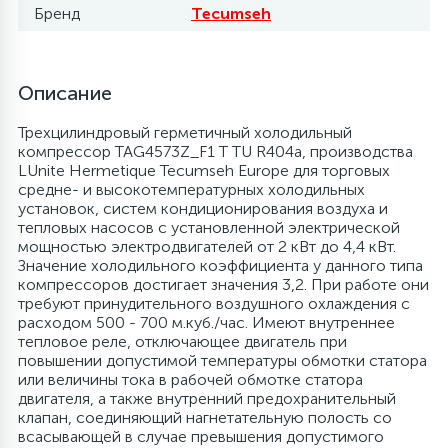
Бренд
Tecumseh
6
4
Шлейфы дверей
Панели управления
Фильтры осушители
Описание
87
3
Фильтры для воды
Патрубки
Фильтры разборные
Трехцилиндровый герметичный холодильный
компрессор TAG4573Z_F1 T TU R404a, производства
39
1
LUnite Hermetique Tecumseh Europe для торговых
Вентили, проколки
Петли люка
Шаровые вентили
средне- и высокотемпературных холодильных
установок, систем кондиционирования воздуха и
тепловых насосов с установленной электрической
2
Пластиковые изделия
Электрокомпоненты
мощностью электродвигателей от 2 кВт до 4,4 кВт.
Значение холодильного коэффициента у данного типа
компрессоров достигает значения 3,2. При работе они
22
Подшипники
требуют принудительного воздушного охлаждения с
расходом 500 - 700 м.куб./час. Имеют внутреннее
тепловое реле, отключающее двигатель при
2
повышении допустимой температуры обмотки статора
Программаторы, таймеры
или величины тока в рабочей обмотке статора
двигателя, а также внутренний предохранительный
клапан, соединяющий нагнетательную полость со
1
Противовесы
всасывающей в случае превышения допустимого