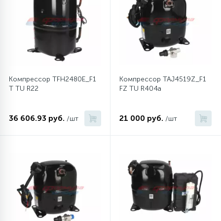
12
Шкивы барабана
9
Шланги залива
Компрессор TFH2480E_F1
Компрессор TAJ4519Z_F1
T TU R22
FZ TU R404a
27
Шланги слива
36 606.93 руб.
21 000 руб.
/шт
/шт
20
Щетки двигателя
30
Электронные модули