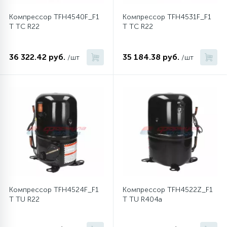
Компрессор TFH4540F_F1
Компрессор TFH4531F_F1
16
Пружины бака
T TC R22
T TC R22
44
36 322.42 руб.
35 184.38 руб.
/шт
/шт
Ребра барабана
147
Ремни привода
127
Ручки люка
33
Ручки переключения
94
Сальники барабана
Компрессор TFH4524F_F1
Компрессор TFH4522Z_F1
T TU R22
T TU R404a
77
Сливные насосы (помпы)