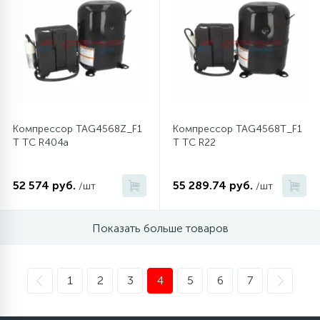
Компрессор TAG4568Z_F1
Компрессор TAG4568T_F1
T TC R404a
T TC R22
52 574 руб.
55 289.74 руб.
/шт
/шт
Показать больше товаров
1
2
3
4
5
6
7