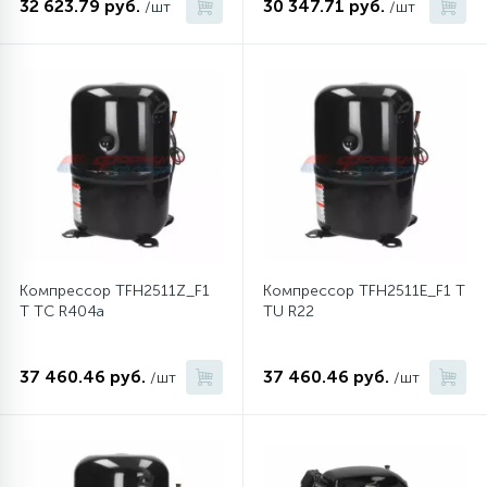
32 623.79 руб.
30 347.71 руб.
/шт
/шт
45
Сливные фильтры
5
Смазки
15
Стекла люка
27
Суппорты (ступицы)
Компрессор TFH2511Z_F1
Компрессор TFH2511E_F1 T
T TC R404a
TU R22
6
Таходатчики
37 460.46 руб.
37 460.46 руб.
/шт
/шт
90
ТЭНы (нагревательные элементы)
12
Улитки помп