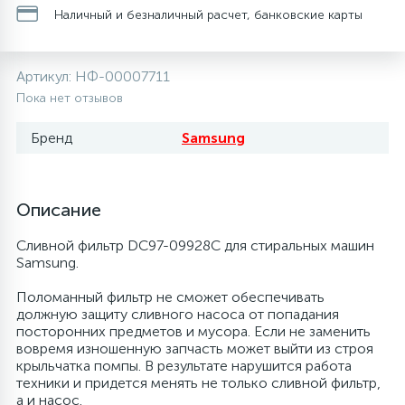
Наличный и безналичный расчет, банковские карты
20
28
13
6
Термопредохранители
Перфолента, траверса
Уплотнительные кольца, сальники
Соленоидные вентили
Течеискатели электронные
Артикул:
НФ-00007711
24
56
15
5
Фильтры-осушители/Маслоотделители
Заслонки
Провод, кабель, гофра
Теплоизоляция (труба, лист, лента, клей)
Трубогибы
Пока нет отзывов
Бренд
Samsung
20
16
6
Лотки (поддоны) для сбора конденсата
Пульты универсальные, платы управления
Фитинг
Терморегулирующие вентили
Труборасширители
Фреон для автокондиционеров и
5
1
Описание
Лампы, защитные коробы
Теплоизоляция
Труба медная (бухтовая)
Труборезы
рефрижераторов
Сливной фильтр DC97-09928C для стиральных машин
4
Samsung.
Модули управления
Труба алюминиевая
Шланги (фреонопроводы)
Труба медная (хлысты)
Шланги зарядные
Поломанный фильтр не сможет обеспечивать
должную защиту сливного насоса от попадания
7
Ручки для холодильника
Труба медная
Фильтры антикислотные
посторонних предметов и мусора. Если не заменить
вовремя изношенную запчасть может выйти из строя
крыльчатка помпы. В результате нарушится работа
7
7
техники и придется менять не только сливной фильтр,
Уплотнительная резина
Фреон для кондиционеров
Фильтры маслянные
а и насос.