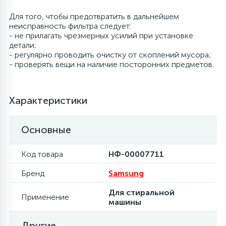
Для того, чтобы предотвратить в дальнейшем
6
Шлейфы дверей
Фильтры осушители
неисправность фильтра следует:
- не прилагать чрезмерных усилий при установке
детали;
3
Фильтры для воды
Фильтры разборные
- регулярно проводить очистку от скоплений мусора;
- проверять вещи на наличие посторонних предметов.
1
Вентили, проколки
Шаровые вентили
Характеристики
Электрокомпоненты
Основные
Код товара
НФ-00007711
Бренд
Samsung
Для стиральной
Применение
машины
Другие