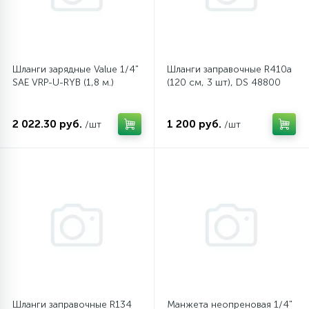
45
Сливные фильтры
Шланги зарядные Value 1/4"
Шланги заправочные R410a
5
SAE VRP-U-RYB (1,8 м.)
(120 см, 3 шт), DS 48800
Смазки
15
2 022.30 руб.
1 200 руб.
/шт
/шт
Стекла люка
27
Суппорты (ступицы)
6
Таходатчики
90
ТЭНы (нагревательные элементы)
12
Шланги заправочные R134
Манжета неопреновая 1/4"
Улитки помп