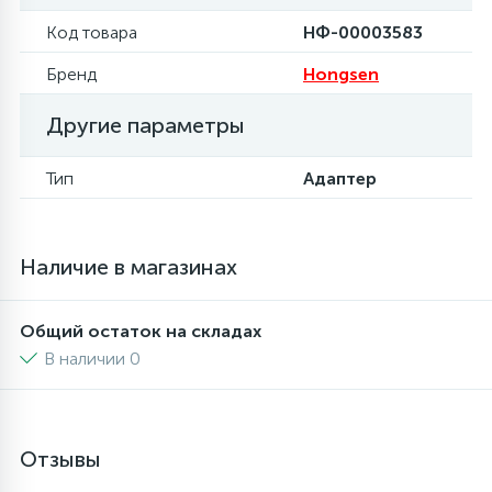
Код товара
НФ-00003583
6
4
Шлейфы дверей
Панели управления
Фильтры осушители
Бренд
Hongsen
87
3
Фильтры для воды
Патрубки
Фильтры разборные
Другие параметры
Тип
Адаптер
39
1
Вентили, проколки
Петли люка
Шаровые вентили
2
Пластиковые изделия
Электрокомпоненты
Наличие в магазинах
22
Общий остаток на складах
Подшипники
В наличии 0
2
Программаторы, таймеры
Отзывы
1
Противовесы