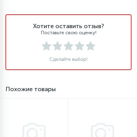
16
Пружины бака
Хотите оставить отзыв?
44
Поставьте свою оценку!
Ребра барабана
147
Ремни привода
Сделайте выбор!
127
Ручки люка
Похожие товары
33
Ручки переключения
94
Сальники барабана
77
Сливные насосы (помпы)