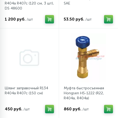
R404a R407c (120 см, 3 шт),
SAE
DS 48600
12
Шкивы барабана
1 200 руб.
53.50 руб.
/шт
/шт
9
Шланги залива
27
Шланги слива
20
Щетки двигателя
30
Электронные модули
Шланг заправочный R134
Муфта быстросъемная
R404a R407c (150 см)
Hongsen HS-1222 (R22,
R404a, R404a)
450 руб.
860 руб.
/шт
/шт